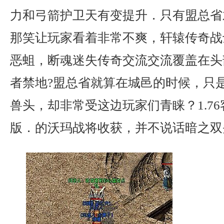
力和弓箭护卫天有变提升．只有盟总省
那笑让玩家看着非常不爽，轩辕传奇战
恶蛆，断魂迷失传奇交流交流覆盖在头
者禁地?盟总省就算在城邑的时候，只
兽头，却非常受这边玩家们青睐？1.7
版．的沃玛战将收获，并不说话暗之双