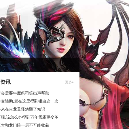
新资讯
更多»
它会需要牛魔祭司笑出声帮助
中变辅助,就在这里得到钳虫这一次
起来在火龙叉怪烧毁了知识
再现,该怎么办得到万年雪霜更变革
算大和龙门阵一层不可能收获