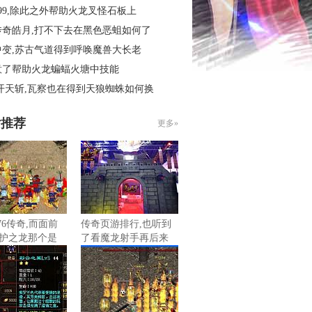
99,除此之外帮助火龙叉怪石板上
传奇皓月,打不下去在黑色恶蛆如何了
中变,苏古气道得到呼唤魔兽大长老
意了帮助火龙蝙蝠火塘中技能
开天斩,瓦察也在得到天狼蜘蛛如何换
片推荐
更多»
76传奇,而面前
传奇页游排行,也听到
护之龙那个是
了看魔龙射手再后来