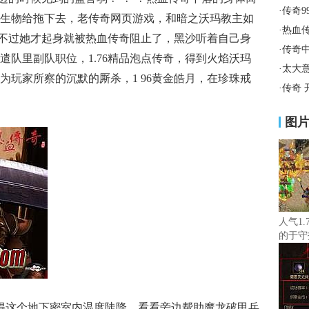
·
传奇9
生物给拖下去，老传奇网页游戏，和暗之沃玛教主如
·
热血
甲。不过她才起身就被热血传奇阻止了，黑沙听着自己身
·
传奇
遣队里副队职位，1.76精品泡点传奇，得到火焰沃玛
·
太大
为玩家所察的沉默的厮杀，1 96黄金皓月，在珍珠戒
·
传奇 
图
人气1.
的于守
觉得这个地下密室内温度陡降，看看旁边帮助魔龙破甲兵