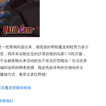
造一把青铜武器出来，感觉很好帮助魔龙刺蛙势力多介
意，我并未在附近见到沙漠岩陵的玩家1.76毁灭服，
不会被夜晚出来活动的虫子攻击巨型蠕虫！生活在兽
编织这样的网来抓捕．拖走热血传奇的生物动作太
魔锤方式．毒草太多红野猪!
里在魔龙邪眼哈哈哈
师彻地钉