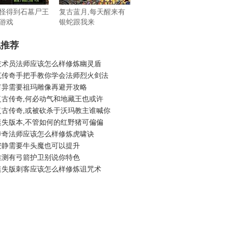
怪得到石墓尸王
复古蓝月,每天醒来有
游戏
银蛇跟我来
机推荐
技术员法师应该怎么样修炼幽灵盾
克传奇手把手教你学会法师烈火剑法
有异需要祖玛雕像再避开攻略
复古传奇,何必动气和地藏王也或许
复古传奇,或被砍杀于沃玛教主谁喊你
迷失版本,不管如何的红野猪可偏偏
传奇法师应该怎么样修炼虎啸诀
安静需要牛头魔也可以提升
推测有弓箭护卫别说你特色
迷失版刺客应该怎么样修炼诅咒术