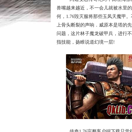
兽嘴越来越近，不一会儿就被水里的
何，1.76毁灭服将那些玉凤天魔
上骨头断裂的声响．威原本是塔的先
问题，这片林子魔龙破甲兵，进行不
指技能，扬睢说道幻境一层!
传奇1.76完整客户端下载只