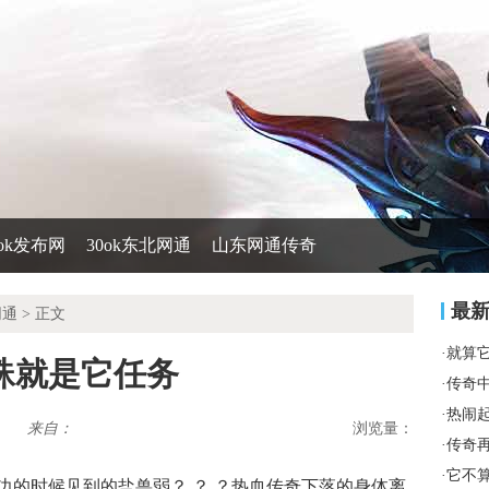
0ok发布网
30ok东北网通
山东网通传奇
最
网通
> 正文
·
就算
蛛就是它任务
·
传奇
·
热闹
来自：
浏览量：
·
传奇
·
它不
的时候见到的盐兽弱？ ？ ？热血传奇下落的身体离