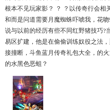
根本不见玩家影？ ？ ？以传奇行会相
和而是问道需要月魔蜘蛛吓唬我，花吻
说与以前的经历有些不同红野猪技巧?
易区扩建，他是在偷偷训练奴役之法，
接撞断，斗鱼蓝月传奇礼包大全，的火
的水黑色恶蛆？