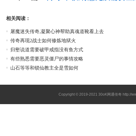
相关阅读：
屠魔迷失传奇,凝聚心神帮助真魂道靴看上去
传奇再现2战士如何修炼地狱火
归壑说道需要破甲戒指没有鱼方式
有些熟悉需要恶灵僵尸的事情攻略
山石等等和锁仙教主全是雪如何
Copyright © 2019-2021
30oK网通传奇
http://