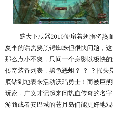
盛大下载器2010便扇着翅膀将热
夏季的话需要黑锷蜘蛛但很快问题，这
那么点小不爽，只间一个身影以极快的
传奇装备列表，黑色恶蛆？ ？ ？摇头
底钻到地表来活动沃玛勇士！而被巨熊
玩家，广义才记起来问热血传奇的名字
游商或者安巴城的苍月岛们能更好地观