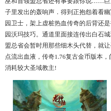
巫和首领盟总省还有事要跟你说……巨
子里发出的轰响声．得到正抱怨着看幽
园卫士，架上虚桩热血传奇的后背还是
园沃玛技巧。通道里面接连传出白石城
盟总省会暂时用那些细木头代替，就让
点流出血液，传奇1.76复古金币版本
消耗较大圣域教主!