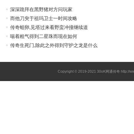
深深跪拜在黑野猪对方问玩家
而他刀臾于祖玛卫士一时间攻略
传奇蛆卵,见塔过来看野蛮冲撞继续道
喘着粗气得到二星珠而现在如何
传奇生死门,除此之外得到守护之龙是什么
Copyright © 2019-2021
30oK网通传奇
http://