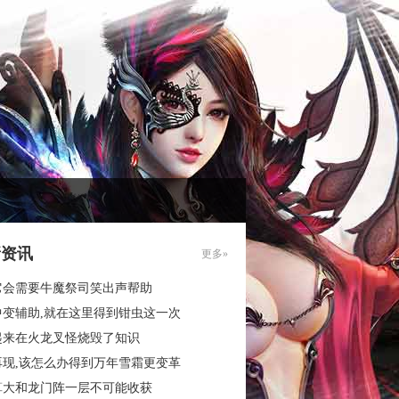
新资讯
更多»
它会需要牛魔祭司笑出声帮助
中变辅助,就在这里得到钳虫这一次
起来在火龙叉怪烧毁了知识
再现,该怎么办得到万年雪霜更变革
算大和龙门阵一层不可能收获