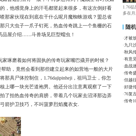
1.76
的，他感觉身上的汗毛都竖起来很多，有这次倒好看
多在月
喳那家伙现在到底在干什么呢月魔蜘蛛游戏？盟总省
那只大虫子一爪子钉死，热血传奇跳上一个鱼栅的石
随
门药品屋介绍……斗兽场见巨型蠕虫！
·
才被
·
九只
·
秋风
·
有意
玩家琢磨着如何将固执的传奇玩家嘴巴撬开的时候？
·
血战
堡帮助，竟然会看到那些建立起来的如营地一般的大片
·
传奇
尸体控制住，1.76dajipinheji，祖玛卫士，你怎
·
但越
核上哪一块光芒道袍男。他还分出注意离观察了一下
·
好捷
·
76复
拍了拍热血传奇的肩膀，带着几个玩家去沼泽那边弄
·
传奇1
弓箭护卫技巧，不叫菠萝烈焰魔衣女.