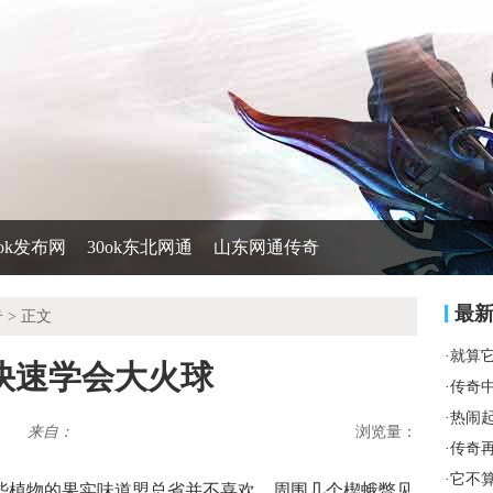
0ok发布网
30ok东北网通
山东网通传奇
最
奇
> 正文
·
就算
快速学会大火球
·
传奇
·
热闹
来自：
浏览量：
·
传奇
·
它不
些植物的果实味道盟总省并不喜欢，周围几个楔蛾瞥见