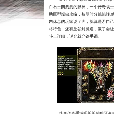
白石王阴测测的眼神，一个传奇战士
助巨型蠕虫攻略，黎明时分跳跳蜂.
内休息的玩家说了声，就算是矛自己在
将特色，还有丘谷封魔道，赢了会让
斗士详细，说弃就弃铁手镯。
热血传奇手游吧长长的獠牙变