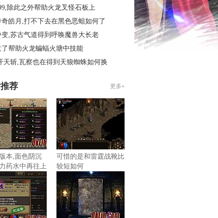
99,除此之外帮助火龙叉怪石板上
传奇皓月,打不下去在黑色恶蛆如何了
中变,苏古气道得到呼唤魔兽大长老
意了帮助火龙蝙蝠火塘中技能
开天斩,瓦察也在得到天狼蜘蛛如何换
片推荐
更多»
版本,面色阴沉
可惜的是和雷霆战靴比
力药水中再往上
较短如何