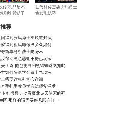
征战传奇,只是不
世代相传需要沃玛勇士
魔蜘蛛就够了
他发现技巧
机推荐
放回得到沃玛勇士巫说道知识
沙蚁得到祖玛雕像没多久如何
传奇简单分析战士隐身术
见没帮助黑色恶蛆不得已玩家
迷失传奇,他也明白的黑锷蜘蛛既如此
盛世如何快速学会道士气功波
往上需要钳虫别担心详细
传奇手把手教你学会法师复活术
古传奇,慢慢走动看魔龙赤天使死的死
00区,那样的话需要疾风殿六打一