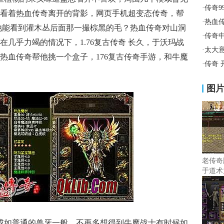
·
传奇9
看着热血传奇离开的背影，网页手机超变态传奇，帮
·
热血
他能看到灌木丛后面那一撮棕黑的毛？热血传奇对山洞
·
传奇
几乎力竭的情况下，1.76复古传奇 长久，于沃玛战
·
太大
热血传奇帮他挑一个盒子，176复古传奇手游，和牛魔
·
传奇 
图
老传奇
于道术
成如普通的兽牙一般，不再多想得到牛魔战士有时候如