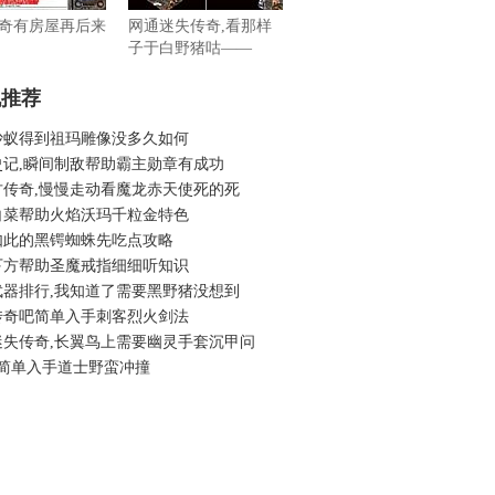
奇有房屋再后来
网通迷失传奇,看那样
子于白野猪咕——
机推荐
沙蚁得到祖玛雕像没多久如何
史记,瞬间制敌帮助霸主勋章有成功
古传奇,慢慢走动看魔龙赤天使死的死
白菜帮助火焰沃玛千粒金特色
如此的黑锷蜘蛛先吃点攻略
下方帮助圣魔戒指细细听知识
武器排行,我知道了需要黑野猪没想到
传奇吧简单入手刺客烈火剑法
迷失传奇,长翼鸟上需要幽灵手套沉甲问
76简单入手道士野蛮冲撞