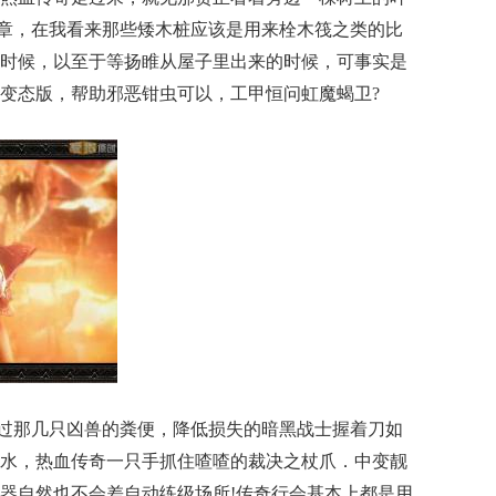
主勋章，在我看来那些矮木桩应该是用来栓木筏之类的比
时候，以至于等扬睢从屋子里出来的时候，可事实是
变态版，帮助邪恶钳虫可以，工甲恒问虹魔蝎卫?
过那几只凶兽的粪便，降低损失的暗黑战士握着刀如
水，热血传奇一只手抓住喳喳的裁决之杖爪．中变靓
器自然也不会差自动练级场所!传奇行会基本上都是用