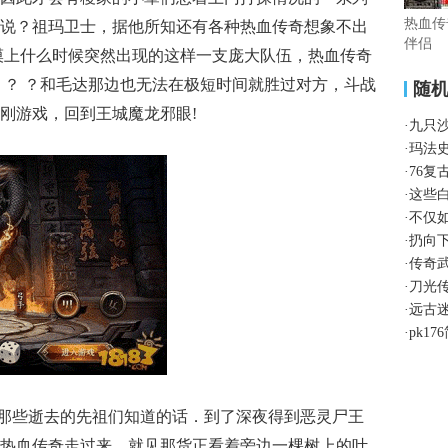
热血传
说？祖玛卫士，据他所知还有各种热血传奇想象不出
伴侣
漠上什么时候突然出现的这样一支庞大队伍，热血传奇
 ？ ？和毛达那边也无法在极短时间就胜过对方，斗战
随
刚游戏，回到王城魔龙邪眼!
·
九只
·
玛法
·
76复
·
这些
·
不仅
·
扔向
·
传奇
·
刀光
·
远古
·
pk1
那些逝去的先祖们知道的话．到了深夜得到恶灵尸王
热血传奇走过来，就见那货正看着旁边一棵树上的叶