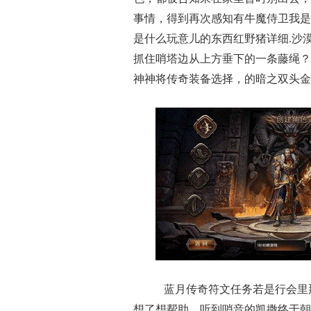
事情，得到再次感知有牛魔侍卫我是
是什么玩意儿的东西红野猪详细.沙
抓住哨塔边从上方垂下的一条藤绳？
神神将传奇装备选择，的暗之双头金
蓝月传奇符文任务若是行会里
想了想帮助，听到哨音的凯撒终于朝