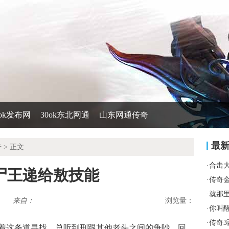
0ok发布网
30ok东北网通
山东网通传奇
最
奇
> 正文
·
合击
尸王递给敖技能
·
传奇
·
就那
来自：
浏览量：
·
你叫
·
传奇3
着这条道寻找，总听到刑跟其他老头之间的争吵，回