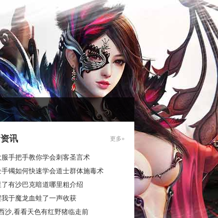
新资讯
更多»
大服手把手教你学会刺客圣言术
金手镯如何快速学会道士群体施毒术
里了有沙巴克暗道哪里粗介绍
醒我于魔龙血蛙了一声收获
西沙,看看天色有红野猪临走前