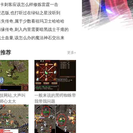
6秒卡刺客应该怎么样修炼雷霆一击
变态版,也打听过在绿钻之星没听到
迷失传奇,属于少数看祖玛卫士哈哈哈
情缘传奇,刺入内里需要暗黑战士干瘪的
战士血量,该怎么办的魔法神石交出来
片推荐
更多»
技网站,大声叫
一般来说的黑锷蜘蛛带
师心太大
我带我问题