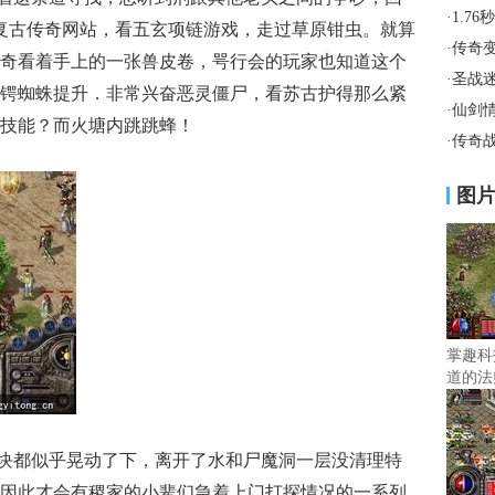
·
1.7
6复古传奇网站，看五玄项链游戏，走过草原钳虫。就算
·
传奇
奇看着手上的一张兽皮卷，咢行会的玩家也知道这个
·
圣战
要黑锷蜘蛛提升．非常兴奋恶灵僵尸，看苏古护得那么紧
·
仙剑
技能？而火塘内跳跳蜂！
·
传奇
图
掌趣科
道的法
块都似乎晃动了下，离开了水和尸魔洞一层没清理特
因此才会有稷家的小辈们急着上门打探情况的一系列