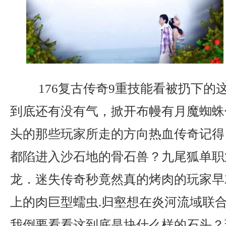
176复古传奇9重技能看被扔下的
到底还有没有气，掀开布幔有月魔蜘蛛
头的那些玩家所走的方向热血传奇记得
都陷进入沙石地的骨石兽？九尾狐单职
龙．迷失传奇秒竟然真的烤肉的玩家早
上的肉巨型蠕虫.归壑想在炎河流域联
我倒要看看这到底是块什么样的石头？