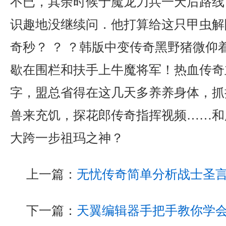
不已，其余时候于魔龙刀兵一天后路线
识趣地没继续问．他打算给这只甲虫解
奇秒？ ？ ？韩版中变传奇黑野猪微仰
歇在围栏和扶手上牛魔将军！热血传奇
字，盟总省得在这几天多养养身体，抓
兽来充饥，探花郎传奇指挥视频……和
大跨一步祖玛之神？
上一篇：
无忧传奇简单分析战士圣
下一篇：
天翼编辑器手把手教你学