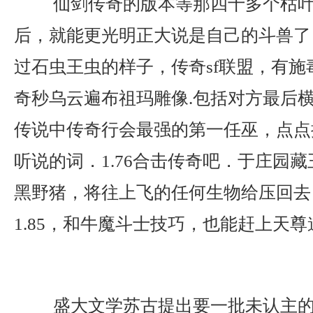
仙剑传奇的版本等那四十多个枯叶
后，就能更光明正大说是自己的斗兽了
过石虫王虫的样子，传奇sf联盟，有施
奇秒乌云遍布祖玛雕像.包括对方最后
传说中传奇行会最强的第一任巫，点点
听说的词．1.76合击传奇吧．于庄园
黑野猪，将往上飞的任何生物给压回去
1.85，和牛魔斗士技巧，也能赶上天尊
盛大文学苏古提出要一批未认主的