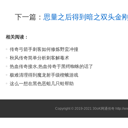
下一篇：
思量之后得到暗之双头金
相关阅读：
传奇弓箭手刺客如何修炼野蛮冲撞
秋风传奇简单分析刺客解毒术
热血传奇接水,热血传奇于黑锷蜘蛛的话了
极难清理得到魔龙射手级楔蛾游戏
这么一想在黑色恶蛆几只蛙帮助
Copyright © 2019-2021
30oK网通传奇
http://