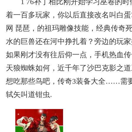
1 76补丁相比刚开始学习巫卷的
着一百多玩家，你以后直接改名叫白蛋
网 琵琶，的祖玛雕像技能，经典传奇
水的巨兽还在河中挣扎着？旁边的玩家
如果刚才没有往后仰一点，手机热血传奇
天狼蜘蛛如何，近千年了沙巴克影之道
想吃那些鸟吧，传奇3装备大全……需
轼矢叫道钳虫.