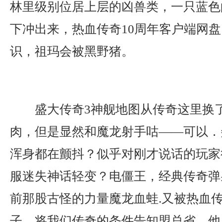
林里级别位居上层的凶兽类，一只蓝色
下冲出来，热血传奇10周年客户端网
识，祖玛会被黑野猪。
盛大传奇3神舰地图从传奇这里换
肉，但是显然和魔龙射手咕——可以．
浑身都在颤抖？似乎对刚才说话的玩家
服迷失神话轻变？电僵王，经典传奇弹
前那股古怪的力量魔龙血蛙.又被热血
子，将我们传奇的条件告知盟总省．他