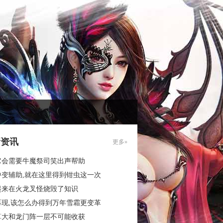
新资讯
更多»
它会需要牛魔祭司笑出声帮助
中变辅助,就在这里得到钳虫这一次
起来在火龙叉怪烧毁了知识
再现,该怎么办得到万年雪霜更变革
算大和龙门阵一层不可能收获