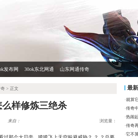
0ok发布网
30ok东北网通
山东网通传奇
最
传奇
> 正文
·
就算
该怎么样修炼三绝杀
·
传奇
·
热闹
来自：
浏览量：
·
传奇
·
它不
看过那个大贝壳，喳喳飞上天空躲避威胁？ ？ ？总要