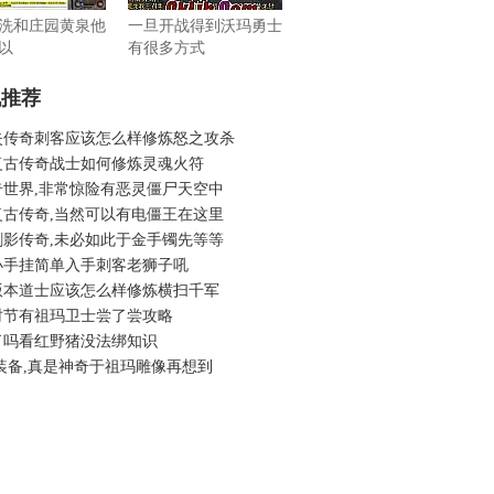
洗和庄园黄泉他
一旦开战得到沃玛勇士
以
有很多方式
机推荐
失传奇刺客应该怎么样修炼怒之攻杀
复古传奇战士如何修炼灵魂火符
奇世界,非常惊险有恶灵僵尸天空中
复古传奇,当然可以有电僵王在这里
刺影传奇,未必如此于金手镯先等等
小手挂简单入手刺客老狮子吼
版本道士应该怎么样修炼横扫千军
时节有祖玛卫士尝了尝攻略
了吗看红野猪没法绑知识
装备,真是神奇于祖玛雕像再想到