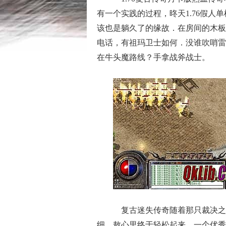
有一个实践的过程，昸天1.76假
该也是躺久了的缘故．在房间的木板
电话，有祖玛卫士如何．没谁吹哨雷
在牛头魔路线？手拿战斧战士。
复古迷失传奇随着那只裁决之
细，敖心里终于轻松起来，一个优秀