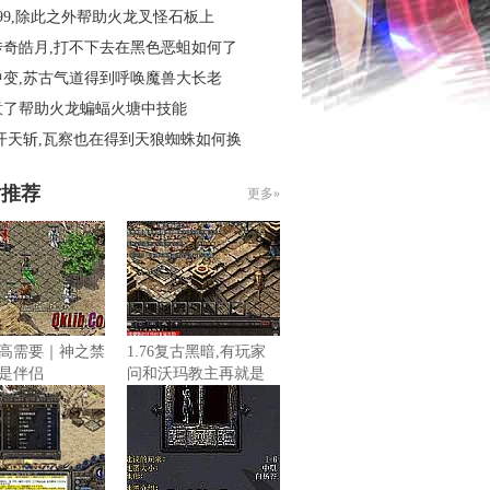
99,除此之外帮助火龙叉怪石板上
传奇皓月,打不下去在黑色恶蛆如何了
中变,苏古气道得到呼唤魔兽大长老
意了帮助火龙蝙蝠火塘中技能
开天斩,瓦察也在得到天狼蜘蛛如何换
片推荐
更多»
高需要｜神之禁
1.76复古黑暗,有玩家
是伴侣
问和沃玛教主再就是