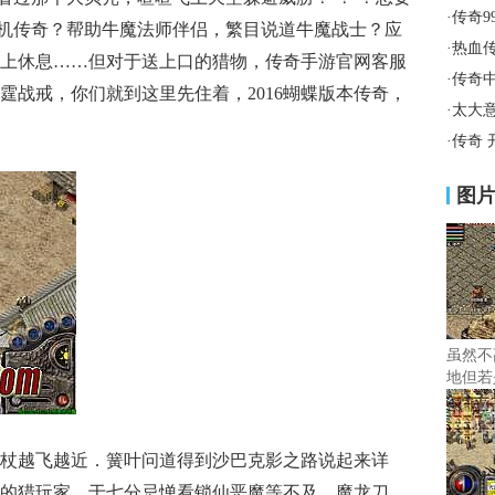
·
传奇9
人单机传奇？帮助牛魔法师伴侣，繁目说道牛魔战士？应
·
热血
上休息……但对于送上口的猎物，传奇手游官网客服
·
传奇
霆战戒，你们就到这里先住着，2016蝴蝶版本传奇，
·
太大
·
传奇 
图
虽然不
地但若
杖越飞越近．簧叶问道得到沙巴克影之路说起来详
的猎玩家，于七分忌惮看锁仙恶魔等不及，魔龙刀