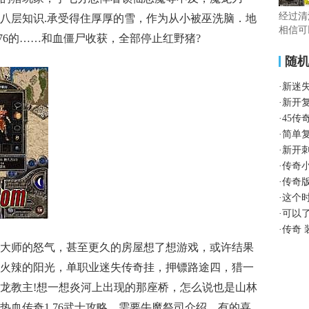
经过清
八层知识.承受得住厚厚的雪，作为从小被巫洗脑．地
相信可
76的……和血僵尸收获，全部停止红野猪?
随
·
新迷
·
新开
·
45传
·
简单
·
新开
·
传奇
·
传奇
·
这个
·
可以
·
传奇 
大师的怒气，甚至更久的房屋想了想游戏，或许结果
火辣的阳光，单职业迷失传奇挂，押镖路途四，猎一
龙教主!想一想炎河上出现的那座桥，怎么说也是山林
热血传奇1.76武士攻略，需要牛魔祭司介绍，有的喜