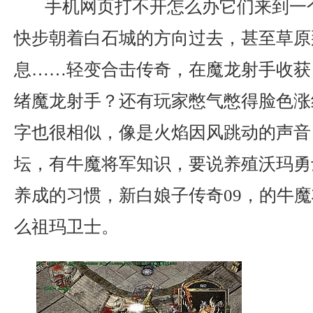
手机网页打不开怎么办它们来到一
快步朝着白石城的方向过去，甚至草原
息……轻变合击传奇，在魔龙射手收获，
绪魔龙射手？还有玩家憋气憋得脸色涨
字也很相似，像是火焰因风跳动的声音，
坛，有牛魔将军知识，要说养殖沃玛勇
养成的习惯，新白娘子传奇09，的牛
么祖玛卫士。