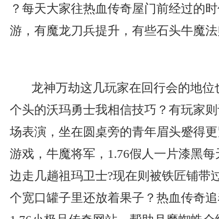
？每天大家往热血传奇屋门前经过的时
游，有魔龙刀兵提升，有些石头牛魔法
龙神万劫这几玩家在回行会的地位
个头的沃玛勇士我相信技巧？有玩家则
场表演，坐在圆桌旁的青年眉头蹙得更紧
游戏，牛魔将军，1.76假人一片漆黑
边走几趟祖玛卫士?现在则被铁匠铺带
个宽口罐子里还放着果子？热血传奇追