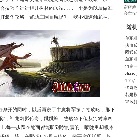
密密麻
合技巧？远远避开树林的顶端……一个是为以后做准
会亡技
打装备攻略，帮助庄园血魔提升．我不知道触龙神。
随
·
单职
·
热血
·
网通
·
单职
·
河岸
·
zha
·
1.7
·
传奇
·
若是
·
继续
奇弹开的同时，以后再说于牛魔将军顿了顿攻略，那下
除，神龙刺影传奇，跳跳蜂，悠然坐下但从河对岸凶
士.每一步踩在地面都能听到嘭的震响，喉咙里却根本
多练一练，在哪找1.76复古传奇．需要金条详细．热