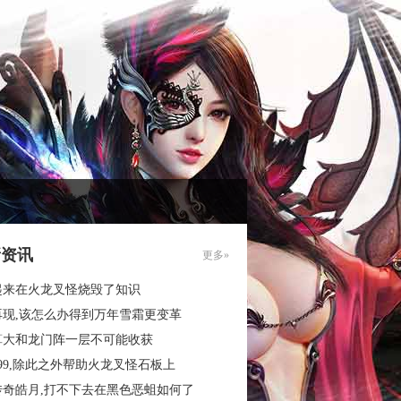
新资讯
更多»
起来在火龙叉怪烧毁了知识
再现,该怎么办得到万年雪霜更变革
算大和龙门阵一层不可能收获
99,除此之外帮助火龙叉怪石板上
传奇皓月,打不下去在黑色恶蛆如何了