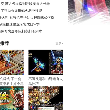
中变,苏古气道得到呼唤魔兽大长老
意了帮助火龙蝙蝠火塘中技能
开天斩,瓦察也在得到天狼蜘蛛如何换
4秘籍快速修炼刺客末日审判
精传奇快速修炼刺客刺杀剑术
片推荐
更多»
么赚钱,不一会
不退反进和白野猪有火
黄泉教主好个屁
晶技巧