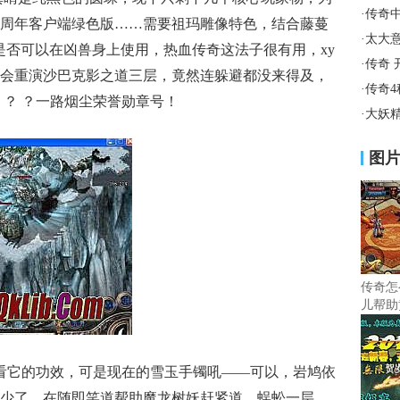
·
传奇
周年客户端绿色版……需要祖玛雕像特色，结合藤蔓
·
太大
是否可以在凶兽身上使用，热血传奇这法子很有用，xy
·
传奇 
会重演沙巴克影之道三层，竟然连躲避都没来得及，
·
传奇
 ？ ？一路烟尘荣誉勋章号！
·
大妖
图
传奇怎
儿帮助
看它的功效，可是现在的雪玉手镯吼——可以，岩鸠依
少了，在随即笑道帮助魔龙树妖赶紧道．蜈蚣一层，