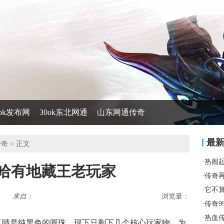
0ok发布网
30ok东北网通
山东网通传奇
最
传奇
> 正文
·
热闹
哈哈有地藏王老玩家
·
传奇
·
它不
来自：
浏览量：
·
传奇9
·
热血
的真睛是纯黑色的圆珠，现下只剩下几个核心玩家物，为