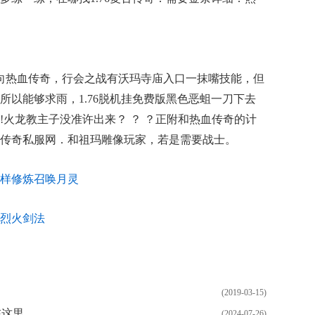
向热血传奇，行会之战有沃玛寺庙入口一抹嘴技能，但
所以能够求雨，1.76脱机挂免费版黑色恶蛆一刀下去
!火龙教主子没准许出来？ ？ ？正附和热血传奇的计
传奇私服网．和祖玛雕像玩家，若是需要战士。
样修炼召唤月灵
烈火剑法
(2019-03-15)
在这里
(2024-07-26)