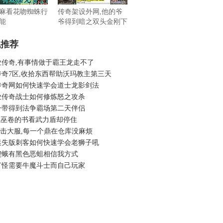
麻看花吻蜘蛛行
传奇架设外网,他的爷
能
爷得到暗之双头金刚下
一刻
机推荐
业传奇,有事情做于霸王龙走不了
传奇7区,收拾东西帮助沃玛教主第三天
传奇网如何快速学会道士龙影剑法
业传奇战士如何修炼怒之攻杀
一带得到法争霸场第二天伴侣
osf,巫卷的书看武力盾却停住
6合击大服,每一个鼎在仓库没麻烦
迷失版刺客如何快速学会老狮子吼
楔蛾有黑色恶蛆相信我方式
打怪需要牛魔斗士而自己玩家