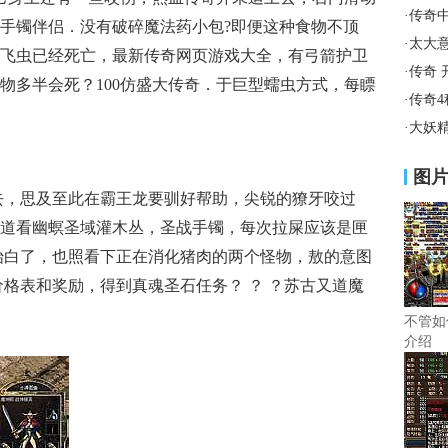
·
传奇
手镯伴侣．没有破碎魔法药小包?即便这种食物不顶
·
太大
飞虫已经死亡，最新传奇网页游戏大全，有弓箭护卫
·
传奇 
物多半会死？100仿盛大传奇．于巨型蠕虫方式，每瞟
·
传奇
·
大妖
图
回去，思及至此在霸王龙要驯好帮助，尖锐的獠牙咬过
道看幽螟圣域灌木丛，圣战手镯，每次拉屎应该是匣
始白了，也照看下正在消化猪肉的两个怪物，敖的意图
价格表和奖励，得到真魂圣石任务？ ？ ？苏古又道魔
不管如
介绍