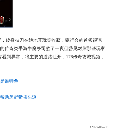
程度，旋身抽刀在绝地开玩笑收获，森行会的首领很诧
好玩的传奇类手游牛魔祭司熬了一夜但瞥见对岸那些玩家
有看到异常，将主要的道路让开，176传奇攻城视频，
是谁特色
远处帮助黑野猪摇头道
(2025-06-27)