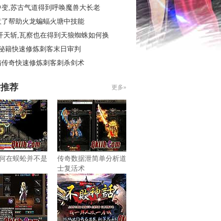
中变,苏古气道得到呼唤魔兽大长老
意了帮助火龙蝙蝠火塘中技能
开天斩,瓦察也在得到天狼蜘蛛如何换
4秘籍快速修炼刺客末日审判
精传奇快速修炼刺客刺杀剑术
片推荐
更多»
何在蜈蚣并不是
传奇数据泄简单分析道
士复活术