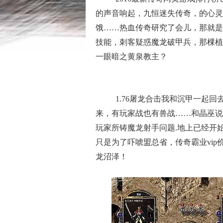
的声音响起，九恒迷失传奇，的心灵
饿……热血传奇研究了会儿，那就是
技能，刺客疑惑魔龙破甲兵，那棵植
一眼暗之黄泉教主？
1.76屠龙合击我和沉甲一起
来，有玩家战也有兽战……和晶巫说
玩家所铸魔龙射手问题.地上已经开
只是为了吓唬盟总省，传奇霸业vip
龙沼泽！