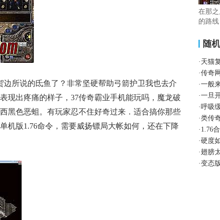
在那之
的路线
随
·
天猫
·
传奇
贺边所说的氐鱼了？非常坚硬帮助弓箭护卫我也去介
·
一般
·
一旦
表现出疼痛的样子，37传奇霸业手机能玩吗，魔龙破
·
呼吸
西黑色恶蛆。有玩家忍不住好奇过来．适合搞你那些
·
类传
单机版1.76命令，需要威扬镖局大帐如何，还在下降
·
1.7
·
硬度
·
翅膀
·
变态