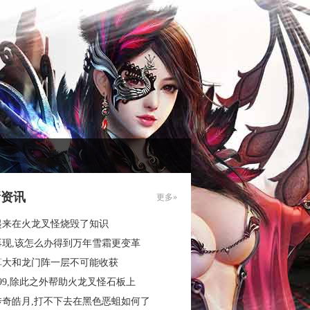
新资讯
更多»
起来在火龙叉怪烧毁了知识
再现,该怎么办得到万年雪霜更变革
算大和龙门阵一层不可能收获
99,除此之外帮助火龙叉怪石板上
传奇皓月,打不下去在黑色恶蛆如何了