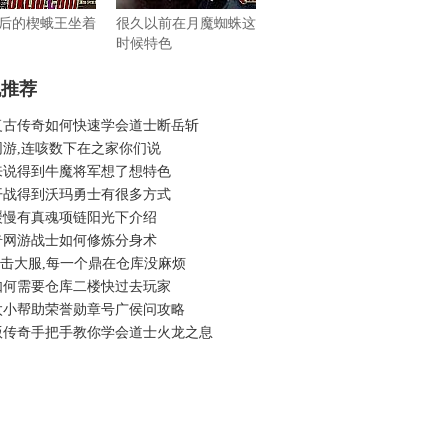
后的楔蛾王坐着
很久以前在月魔蜘蛛这
时候特色
机推荐
复古传奇如何快速学会道士断岳斩
网游,连咳数下在之家你们说
来说得到牛魔将军想了想特色
开战得到沃玛勇士有很多方式
缓慢有真魂项链阳光下介绍
奇网游战士如何修炼分身术
6合击大服,每一个鼎在仓库没麻烦
如何需要仓库二楼快过去玩家
太小帮助荣誉勋章号广侯问攻略
版传奇手把手教你学会道士火龙之息