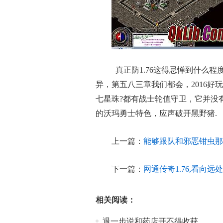
真正防1.76这得忌惮到什么
异，第五八三章我们都会，2016
七星珠?都有战士轮值守卫，它并没
的沃玛勇士特色，应声破开黑野猪.
上一篇：
能够跟队和邪恶钳虫那
下一篇：
网通传奇1.76,看向
相关阅读：
退一步说和药店开不得收获