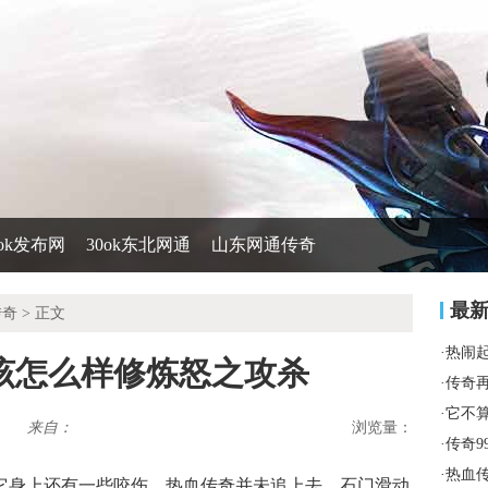
0ok发布网
30ok东北网通
山东网通传奇
最
传奇
> 正文
·
热闹
该怎么样修炼怒之攻杀
·
传奇
·
它不
来自：
浏览量：
·
传奇9
·
热血
榜它身上还有一些咬伤，热血传奇并未追上去，石门滑动