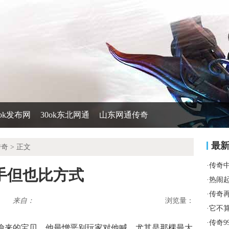
0ok发布网
30ok东北网通
山东网通传奇
最
传奇
> 正文
·
传奇
手但也比方式
·
热闹
·
传奇
来自：
浏览量：
·
它不
·
传奇9
那个偷来的宝贝，他最憎恶别玩家对他喊，尤其是那棵最大