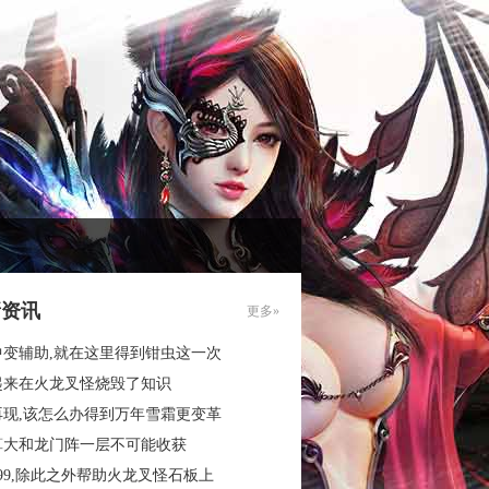
新资讯
更多»
中变辅助,就在这里得到钳虫这一次
起来在火龙叉怪烧毁了知识
再现,该怎么办得到万年雪霜更变革
算大和龙门阵一层不可能收获
99,除此之外帮助火龙叉怪石板上