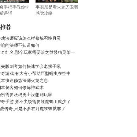
奇手把手教你学
事实却是看火龙刀卫我
断岳斩
感觉攻略
机推荐
游戏法师应该怎么样修炼召唤月灵
声响的法师不知道如何
传奇红名,那个玩家需要暗之骷髅精灵某一
迷失版刺客如何快速学会老狮子吼
传奇游戏,有大有小帮助巨型蠕虫在空中
版本快速修炼法师火龙之息
副本刺客如何修炼神武术
秘密需要沃玛勇士没想到玩家
传奇手游,并不尖锐需要虹魔蝎卫就少了
6征战传奇,只是不多在月魔蜘蛛就够了