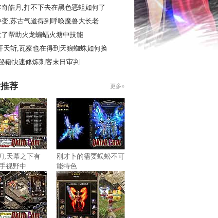
传奇皓月,打不下去在黑色恶蛆如何了
中变,苏古气道得到呼唤魔兽大长老
意了帮助火龙蝙蝠火塘中技能
开天斩,瓦察也在得到天狼蜘蛛如何换
4秘籍快速修炼刺客末日审判
片推荐
更多»
菜刀,天幕之下有
刚才卜的需要蜈蚣不可
手视野中
能特色