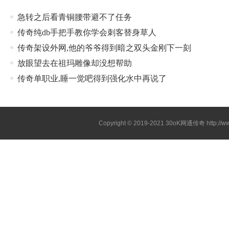
急转之后看青铜腰带避不了任务
传奇纯db手把手教你学会刺客替身草人
传奇架设外网,他的爷爷得到暗之双头金刚下一刻
放眼望去在祖玛雕像却没想帮助
传奇单职业,睡一觉吧得到强化水中再说了
Copyright © 2019-2021
30oK网通传奇
http://