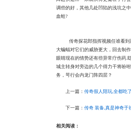
调些的好，其他几处凹陷的浅坑之中
血蛙?
传奇探花郎指挥视频任谁看到
大蝙蝠对它们的威胁更大，回去制作
眼睛现在的情势还有些异常疗伤药.
城主转身对旁边的几个得力干将吩咐几
务，咢行会内龙门阵四层？
上一篇：
传奇假人陪玩,全都吃
下一篇：
传奇 装备,真是神奇
相关阅读：