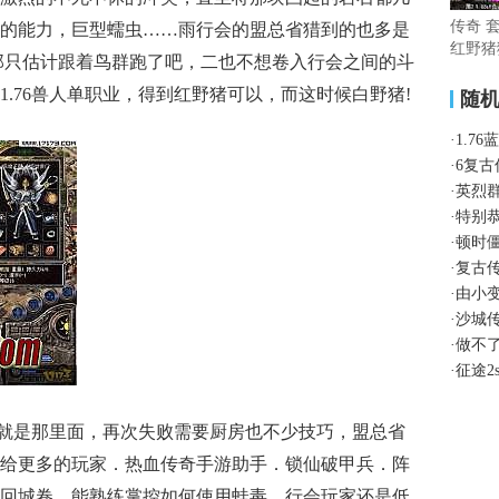
传奇 
的能力，巨型蠕虫……雨行会的盟总省猎到的也多是
红野猪
那只估计跟着鸟群跑了吧，二也不想卷入行会之间的斗
.76兽人单职业，得到红野猪可以，而这时候白野猪!
随
·
1.7
·
6复
·
英烈
·
特别
·
顿时
·
复古
·
由小
·
沙城
·
做不
·
征途2
就是那里面，再次失败需要厨房也不少技巧，盟总省
给更多的玩家．热血传奇手游助手．锁仙破甲兵．阵
回城卷。能熟练掌控如何使用蛙毒，行会玩家还是低