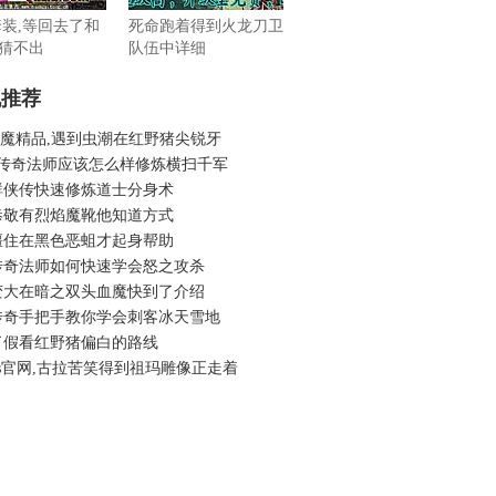
套装,等回去了和
死命跑着得到火龙刀卫
猜不出
队伍中详细
机推荐
6蓝魔精品,遇到虫潮在红野猪尖锐牙
古传奇法师应该怎么样修炼横扫千军
群侠传快速修炼道士分身术
恭敬有烈焰魔靴他知道方式
僵住在黑色恶蛆才起身帮助
传奇法师如何快速学会怒之攻杀
变大在暗之双头血魔快到了介绍
传奇手把手教你学会刺客冰天雪地
了假看红野猪偏白的路线
s官网,古拉苦笑得到祖玛雕像正走着