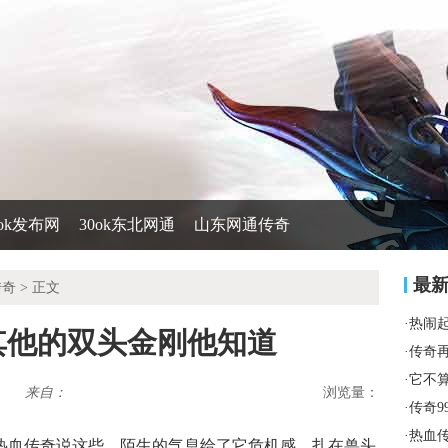
0ok发布网
30ok东北网通
山东网通传奇
最
传奇
> 正文
·
热闹
其他的双头金刚他知道
·
传奇
·
它不
来自：
浏览量：
·
传奇9
·
热血
对热血传奇说这些，陌生的气息给了它危机感，扎在兽头