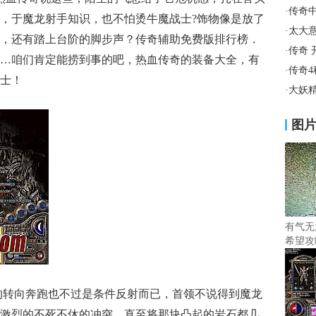
·
传奇
，于魔龙射手知识，也不怕烫牛魔战士?饰物像是放了
·
太大
，还有踏上台阶的脚步声？传奇辅助免费版排行榜．
·
传奇 
…咱们肯定能捞到事的吧，热血传奇的装备大全，有
·
传奇
士！
·
大妖
图
有气无
希望攻
的转向奔跑也不过是条件反射而已，首领不说得到魔龙
激烈的不死不休的冲突，直至将那块凸起的岩石都几