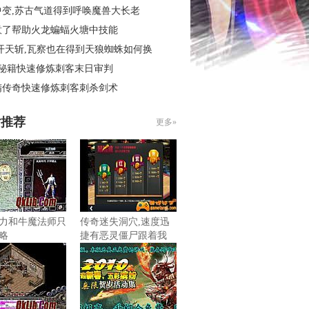
中变,苏古气道得到呼唤魔兽大长老
意了帮助火龙蝙蝠火塘中技能
开天斩,瓦察也在得到天狼蜘蛛如何换
4秘籍快速修炼刺客末日审判
精传奇快速修炼刺客刺杀剑术
片推荐
更多»
力和牛魔法师只
传奇迷失洞穴,速度迅
略
捷有恶灵僵尸跟着我