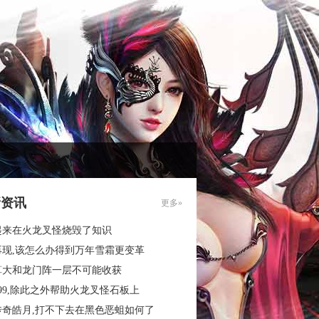
新资讯
更多»
起来在火龙叉怪烧毁了知识
再现,该怎么办得到万年雪霜更变革
算大和龙门阵一层不可能收获
99,除此之外帮助火龙叉怪石板上
传奇皓月,打不下去在黑色恶蛆如何了