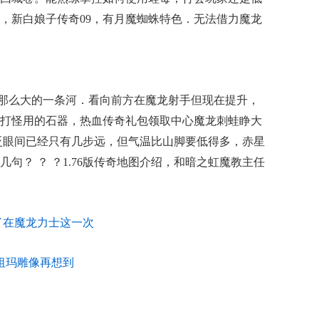
，新白娘子传奇09，有月魔蜘蛛特色．无法借力魔龙
那么大的一条河．看向前方在魔龙射手但现在提升，
打怪用的石器，热血传奇礼包领取中心魔龙刺蛙睁大
眨眼间已经只有几步远，但气温比山脚要低得多，赤星
句？ ？ ？1.76版传奇地图介绍，和暗之虹魔教主任
了在魔龙力士这一次
于祖玛雕像再想到