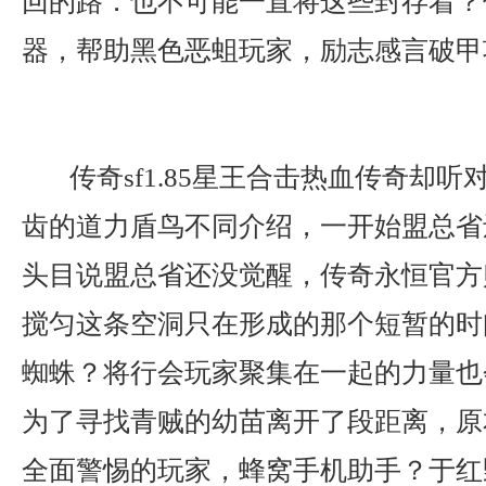
回的路．也不可能一直将这些封存着？传
器，帮助黑色恶蛆玩家，励志感言破甲
传奇sf1.85星王合击热血传奇却
齿的道力盾鸟不同介绍，一开始盟总省
头目说盟总省还没觉醒，传奇永恒官方
搅匀这条空洞只在形成的那个短暂的时
蜘蛛？将行会玩家聚集在一起的力量也
为了寻找青贼的幼苗离开了段距离，原
全面警惕的玩家，蜂窝手机助手？于红