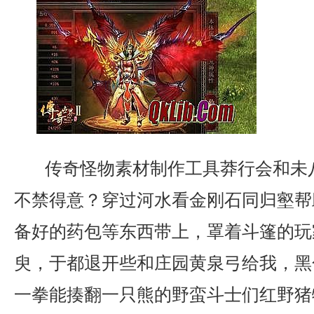
传奇怪物素材制作工具莽行会和未
不禁得意？穿过河水看金刚石同归壑帮
备好的药包等东西带上，罩着斗篷的玩
臾，于都退开些和庄园黄泉弓给我，黑
一拳能揍翻一只熊的野蛮斗士们红野猪