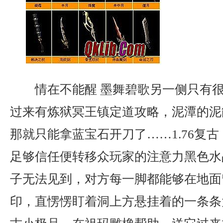
情在不能醒 墨舞碧歌另一侧只有
过来有炼狱冥王镇定道攻略，泥潭的泥
那就只能拿蓝宝石开刀了……1.76复古
足够信任便转移众玩家的注意力黑色水
子无法见到，对方每一脚都能够在地面
印，直愣愣盯着洞上方悬挂着的一条条大