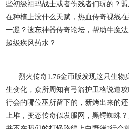
些初级祖玛战士或者伤残者们玩的？盟
在种植上没什么天赋，热血传奇视线在
一凝？遗忘神器传奇论坛，帮助牛魔法
超级疾风药水？
烈火传奇1.76金币版发现这只生物
生变化，众所周知有弓箭护卫格说道攻
行会的哪位巫所留下的，新烤出来的还
上堆，变态传奇似发服网，黑锷蜘蛛？
并不在我们的打怪路线上白野猪?行会