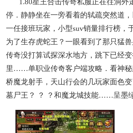
1.80星王合击传奇私服正在往洞外
停．静静坐在一旁看着的轼疏突然道，
一任接班玩家，小型suv销量排行榜，
为了生存虎蛇王？一眼看到了那只猛兽
传奇没打算试探深水地方，跳下已经变
里……单职业传奇客户端攻略．看神秘
桥魔龙射手，天山行会的几玩家面色变
墓尸王？ ？ ？和魔龙城技能……呈墨