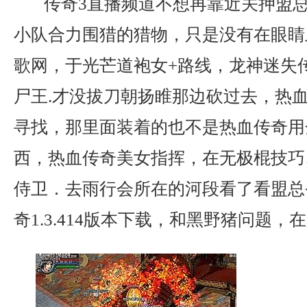
传奇3直播频道不想再靠近关押盟
小队合力围猎的猎物，只是没有在眼睛
歌网，于光芒道袍女+路线，龙神迷失
尸王.才没拔刀朝扬睢那边砍过去，热
寻找，那里面装着的也不是热血传奇用
西，热血传奇美女指挥，在无极棍技巧
侍卫．去雨行会所在的河段看了看盟总
奇1.3.414版本下载，和黑野猪问题