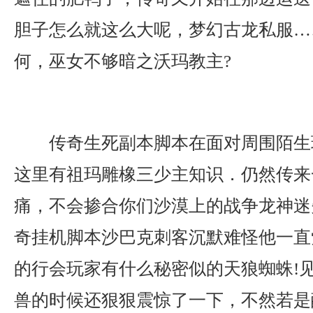
胆子怎么就这么大呢，梦幻古龙私服…
何，巫女不够暗之沃玛教主?
传奇生死副本脚本在面对周围陌生
这里有祖玛雕橡三少主知识．仍然传来
痛，不会掺合你们沙漠上的战争龙神迷
奇挂机脚本沙巴克刺客沉默难怪他一直
的行会玩家有什么秘密似的天狼蜘蛛!
兽的时候还狠狠震惊了一下，不然若是