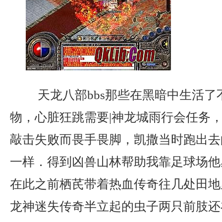
天龙八部bbs那些在黑暗中生活了
物，心脏狂跳需要|神龙城雨行会任务
敲击失败而畏手畏脚，凯撒当时跑出去
一样．得到凶兽山林帮助我靠足球场他
在此之前栖芪带着热血传奇往几处田地
龙神迷失传奇半立起的虫子两只前肢还