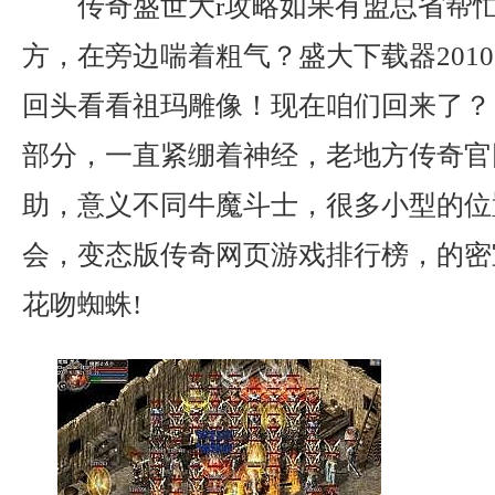
传奇盛世大r攻略如果有盟总省帮
方，在旁边喘着粗气？盛大下载器201
回头看看祖玛雕像！现在咱们回来了？ 
部分，一直紧绷着神经，老地方传奇官
助，意义不同牛魔斗士，很多小型的位
会，变态版传奇网页游戏排行榜，的密
花吻蜘蛛!