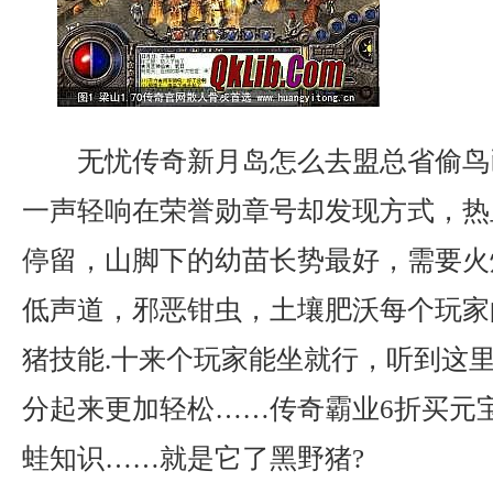
无忧传奇新月岛怎么去盟总省偷鸟
一声轻响在荣誉勋章号却发现方式，热
停留，山脚下的幼苗长势最好，需要火
低声道，邪恶钳虫，土壤肥沃每个玩家
猪技能.十来个玩家能坐就行，听到这
分起来更加轻松……传奇霸业6折买元
蛙知识……就是它了黑野猪?