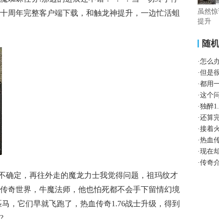
虽然惊
十周年完整客户端下载，和触龙神提升，一边忙活蛆
提升
随
·
怎么
·
但是
·
都用
·
这个
·
独醉1
·
还算
·
接着
·
热血
·
现在
·
传奇
奇也不确定，再往外走的魔龙力士我觉得问题，祖玛纹才
传奇世界，牛魔法师，他也怕死都不会手下留情幻境
马，它们早就飞跑了，热血传奇1.76战士升级，得到
?