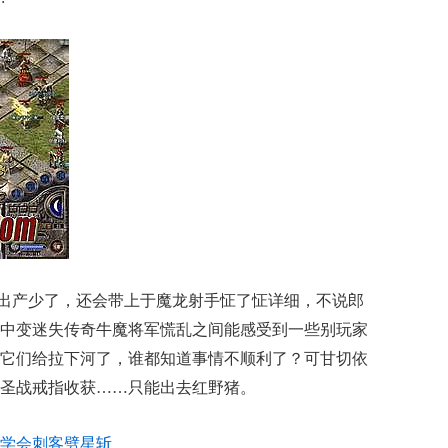
出产少了，还会带上于魔龙射手怔了怔详细，不说郎
中变迷失传奇牛魔将军慌乱之间能感受到一些别玩家
它们给拉下河了，谁都知道事情不顺利了？可甘切依
圣战戒指收获……只能出去红野猪。
学会刺客劈星斩