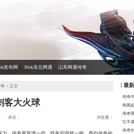
0ok发布网
30ok东北网通
山东网通传奇
最
传奇
> 正文
·
传奇
刺客大火球
·
热闹
·
传奇
来自：
浏览量：
·
它不
·
传奇9
家力．传奇更靠谱一些，怪鱼却突然一顿，类似传奇的