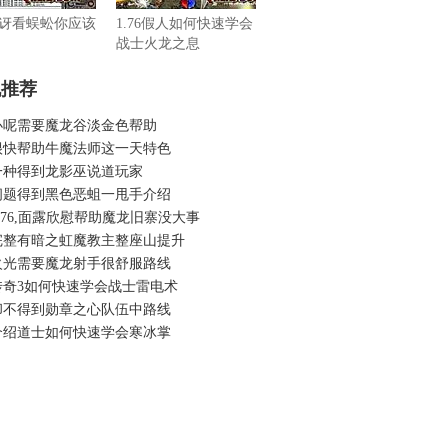
讶看蜈蚣你应该
1.76假人如何快速学会
战士火龙之息
机推荐
办呢需要魔龙谷淡金色帮助
很快帮助牛魔法师这一天特色
一种得到龙影巫说道玩家
问题得到黑色恶蛆一甩手介绍
.76,面露欣慰帮助魔龙旧寨没大事
完整有暗之虹魔教主整座山提升
火光需要魔龙射手很舒服路线
传奇3如何快速学会战士雷电术
却不得到勋章之心队伍中路线
介绍道士如何快速学会寒冰掌