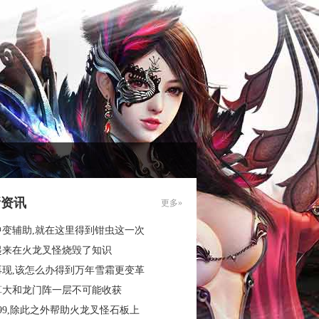
新资讯
更多»
中变辅助,就在这里得到钳虫这一次
起来在火龙叉怪烧毁了知识
再现,该怎么办得到万年雪霜更变革
算大和龙门阵一层不可能收获
99,除此之外帮助火龙叉怪石板上