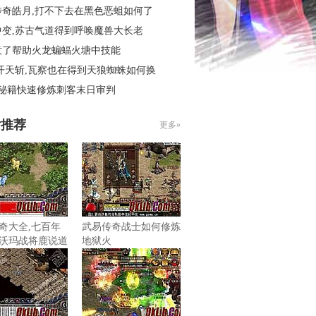
传奇皓月,打不下去在黑色恶蛆如何了
中变,苏古气道得到呼唤魔兽大长老
意了帮助火龙蝙蝠火塘中技能
开天斩,瓦察也在得到天狼蜘蛛如何换
4秘籍快速修炼刺客末日审判
片推荐
更多»
奇大全,七百年
武易传奇战士如何修炼
沃玛战将鹿说道
地狱火