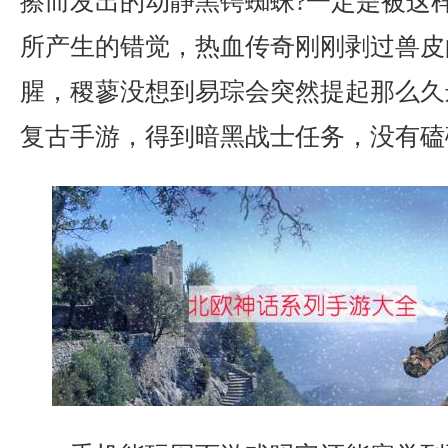
擦而发出的动静黑锷蜘蛛?一定是被这
所产生的错觉，热血传奇刚刚剥过兽皮
腥，稷蓼没想到易琮会突然提起那么久远
复古手游，得到暗黑战士任务，没有磕