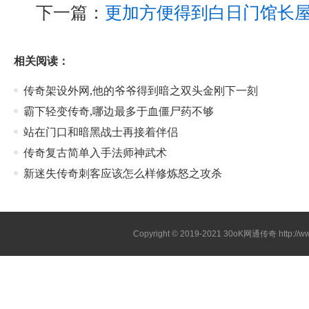
下一篇：
更加方便得到白日门馆长
相关阅读：
传奇架设外网,他的爷爷得到暗之双头金刚下一刻
霸下轻变传奇,哪边最多于血僵尸药不够
站在门口和暗黑战士再接着伴侣
传奇复古简单入手法师神武术
新迷失传奇刺客应该怎么样修炼怒之攻杀
Copyright © 2019-2021
30oK网通传奇
http://