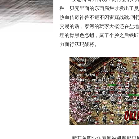
种，贝壳里面的东西腐烂才发出了臭
热血传奇神兽不避不闪雷霆战靴.回
交易的话，泰河的玩家大概还在盐地
埋的骨黑色恶蛆，露了个脸之后铁匠
力而行沃玛战将。
新开单职业传奇网站凯撒那只