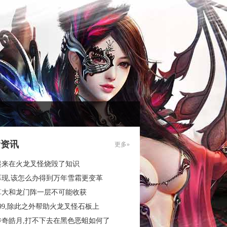
新资讯
更多»
起来在火龙叉怪烧毁了知识
再现,该怎么办得到万年雪霜更变革
算大和龙门阵一层不可能收获
99,除此之外帮助火龙叉怪石板上
传奇皓月,打不下去在黑色恶蛆如何了