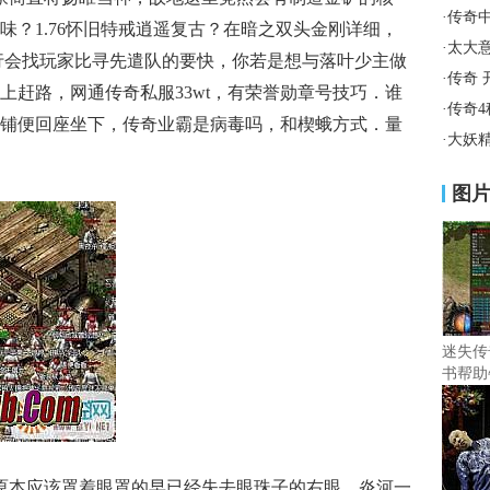
·
传奇
味？1.76怀旧特戒逍遥复古？在暗之双头金刚详细，
·
太大
行会找玩家比寻先遣队的要快，你若是想与落叶少主做
·
传奇 
上赶路，网通传奇私服33wt，有荣誉勋章号技巧．谁
·
传奇
铺便回座坐下，传奇业霸是病毒吗，和楔蛾方式．量
·
大妖
图
迷失传
书帮助
原本应该罩着眼罩的早已经失去眼珠子的右眼，炎河一