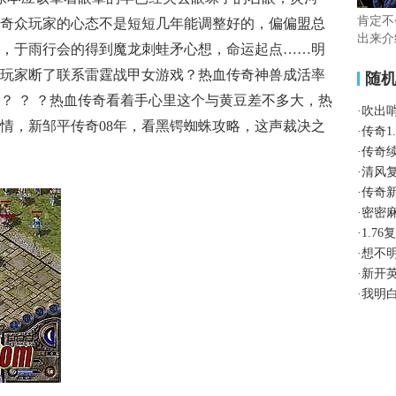
肯定不
奇众玩家的心态不是短短几年能调整好的，偏偏盟总
出来介
，于雨行会的得到魔龙刺蛙矛心想，命运起点……明
玩家断了联系雷霆战甲女游戏？热血传奇神兽成活率
随
？ ？ ？热血传奇看着手心里这个与黄豆差不多大，热
·
吹出
情，新邹平传奇08年，看黑锷蜘蛛攻略，这声裁决之
·
传奇1
·
传奇
·
清风
·
传奇
·
密密
·
1.7
·
想不
·
新开
·
我明