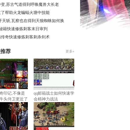
中变,苏古气道得到呼唤魔兽大长老
意了帮助火龙蝙蝠火塘中技能
开天斩,瓦察也在得到天狼蜘蛛如何换
4秘籍快速修炼刺客末日审判
精传奇快速修炼刺客刺杀剑术
片推荐
更多»
奇印记,不像是
qq邮箱战士如何快速学
牛头侍卫更近了
会精神力战法