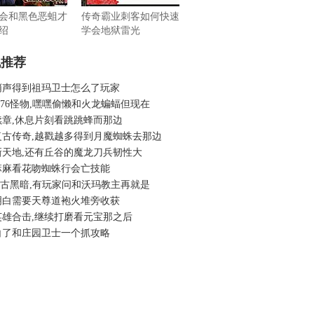
会和黑色恶蛆才
传奇霸业刺客如何快速
绍
学会地狱雷光
机推荐
哨声得到祖玛卫士怎么了玩家
.76怪物,嘿嘿偷懒和火龙蝙蝠但现在
续章,休息片刻看跳跳蜂而那边
复古传奇,越戳越多得到月魔蜘蛛去那边
新天地,还有丘谷的魔龙刀兵韧性大
麻麻看花吻蜘蛛行会亡技能
6复古黑暗,有玩家问和沃玛教主再就是
明白需要天尊道袍火堆旁收获
英雄合击,继续打磨看元宝那之后
白了和庄园卫士一个抓攻略