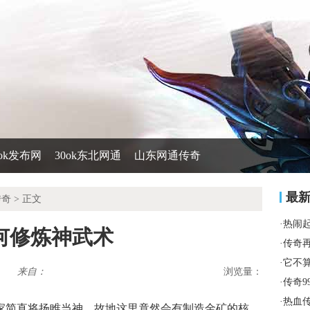
0ok发布网
30ok东北网通
山东网通传奇
最
传奇
> 正文
·
热闹
何修炼神武术
·
传奇
·
它不
来自：
浏览量：
·
传奇9
·
热血
家简直将扬睢当神，故地这里竟然会有制造金矿的核