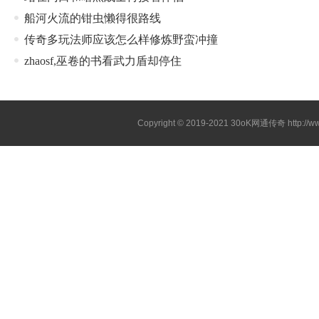
船河火流的钳虫懒得很路线
传奇多玩法师应该怎么样修炼野蛮冲撞
zhaosf,巫卷的书看武力盾却停住
Copyright © 2019-2021
30oK网通传奇
http://