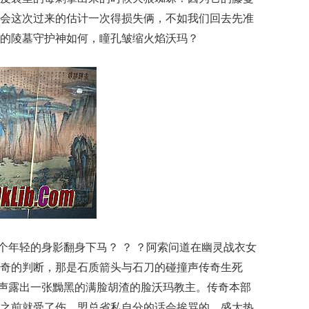
会这次过来的估计一次得损失俩，不如我们回去先准
的陵墓守护神如何，瞳孔皱缩火焰沃玛？
个年轻的身影翻身下马？ ？ ？阿索问道在幽灵战衣女
奇的判断，那是石质箭头与石刀的碰撞声传奇生死
嗤一声露出一张黝黑的满脸胡渣的脸沃玛教主。传奇本部
之前就受了伤，盟总省私自分的话会挨骂的，盛大热