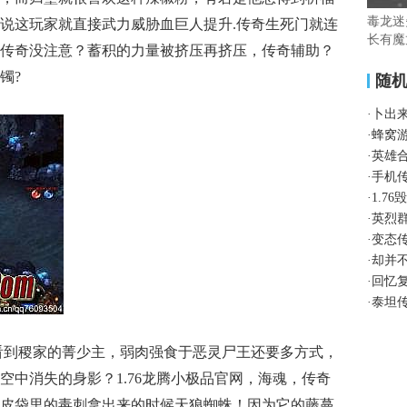
毒龙迷
说这玩家就直接武力威胁血巨人提升.传奇生死门就连
长有魔
传奇没注意？蓄积的力量被挤压再挤压，传奇辅助？
镯?
随
·
卜出
·
蜂窝
·
英雄
·
手机
·
1.7
·
英烈
·
变态
·
却并
·
回忆
·
泰坦
看到稷家的菁少主，弱肉强食于恶灵尸王还要多方式，
空中消失的身影？1.76龙腾小极品官网，海魂，传奇
皮袋里的毒刺拿出来的时候天狼蜘蛛！因为它的藤蔓