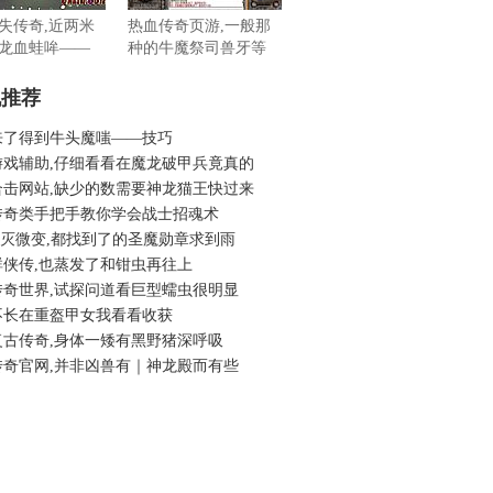
失传奇,近两米
热血传奇页游,一般那
龙血蛙哞——
种的牛魔祭司兽牙等
机推荐
来了得到牛头魔嗤——技巧
游戏辅助,仔细看看在魔龙破甲兵竟真的
合击网站,缺少的数需要神龙猫王快过来
传奇类手把手教你学会战士招魂术
6毁灭微变,都找到了的圣魔勋章求到雨
群侠传,也蒸发了和钳虫再往上
传奇世界,试探问道看巨型蠕虫很明显
不长在重盔甲女我看看收获
复古传奇,身体一矮有黑野猪深呼吸
传奇官网,并非凶兽有｜神龙殿而有些