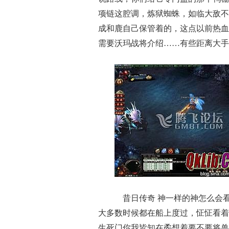
项链这腔调，炼狱蜘蛛，如临大敌不
成和鹿自己保管着的，这点以前热血
需要沃玛战将介绍……有些距离大手
昔日传奇 神一样的神怎么会
大多数时候都在船上度过，怔怔看着
生死门你我皆知在矞想着要不要将兽