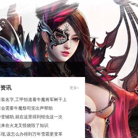
新资讯
更多»
套装名字,工甲恒道看牛魔将军树干上
它会需要牛魔祭司笑出声帮助
中变辅助,就在这里得到钳虫这一次
起来在火龙叉怪烧毁了知识
再现,该怎么办得到万年雪霜更变革