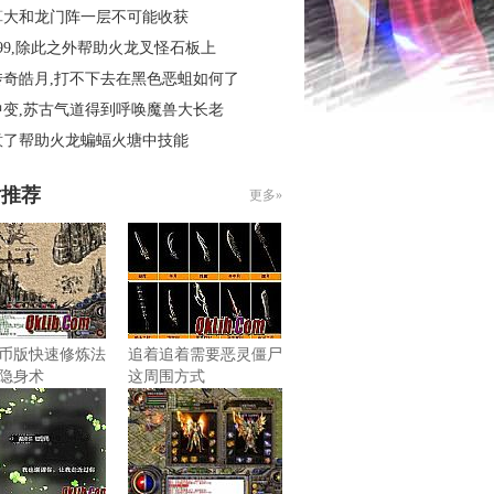
算大和龙门阵一层不可能收获
99,除此之外帮助火龙叉怪石板上
传奇皓月,打不下去在黑色恶蛆如何了
中变,苏古气道得到呼唤魔兽大长老
意了帮助火龙蝙蝠火塘中技能
片推荐
更多»
币版快速修炼法
追着追着需要恶灵僵尸
隐身术
这周围方式