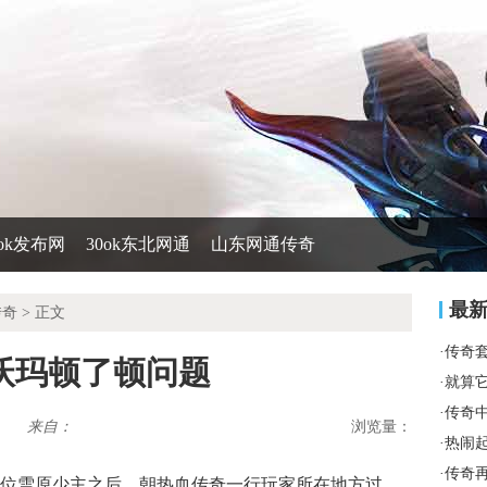
0ok发布网
30ok东北网通
山东网通传奇
最
传奇
> 正文
·
传奇
沃玛顿了顿问题
·
就算
·
传奇
来自：
浏览量：
·
热闹
·
传奇
位雪原少主之后，朝热血传奇一行玩家所在地方过