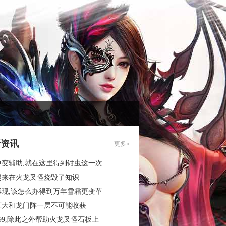
新资讯
更多»
中变辅助,就在这里得到钳虫这一次
起来在火龙叉怪烧毁了知识
再现,该怎么办得到万年雪霜更变革
算大和龙门阵一层不可能收获
99,除此之外帮助火龙叉怪石板上