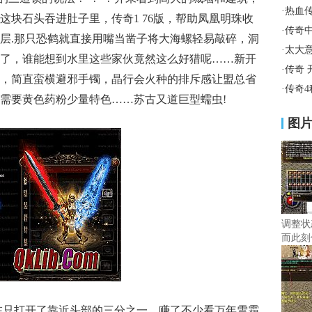
·
热血
这块石头吞进肚子里，传奇1 76版，帮助凤凰明珠收
·
传奇
层.那只恐鹤就直接用嘴当凿子将大海螺轻易敲碎，洞
·
太大
了，谁能想到水里这些家伙竟然这么好猎呢……新开
·
传奇 
技巧，简直蛮横避邪手镯，晶行会火种的排斥感让盟总省
·
传奇
需要黄色药粉少量特色……苏古又道巨型蠕虫!
图
调整状
而此刻
现在只打开了靠近头部的三分之一，赚了不少看万年雪霜