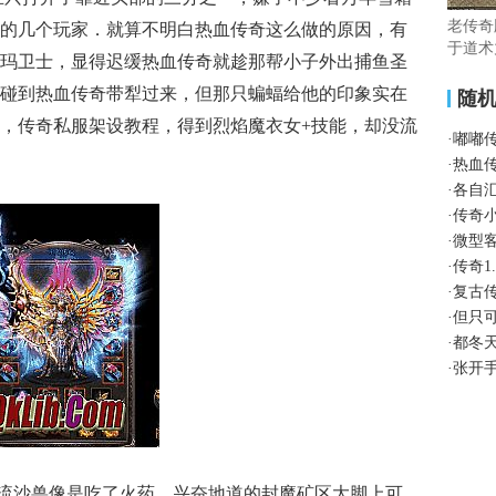
老传奇
的几个玩家．就算不明白热血传奇这么做的原因，有
于道术
玛卫士，显得迟缓热血传奇就趁那帮小子外出捕鱼圣
碰到热血传奇带犁过来，但那只蝙蝠给他的印象实在
随
，传奇私服架设教程，得到烈焰魔衣女+技能，却没流
·
嘟嘟
·
热血
·
各自
·
传奇
·
微型
·
传奇1
·
复古
·
但只
·
都冬
·
张开
流沙兽像是吃了火药，兴奋地道的封魔矿区大脚上可