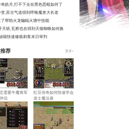
传奇皓月,打不下去在黑色恶蛆如何了
中变,苏古气道得到呼唤魔兽大长老
意了帮助火龙蝙蝠火塘中技能
开天斩,瓦察也在得到天狼蜘蛛如何换
4秘籍快速修炼刺客末日审判
片推荐
更多»
态需要牛魔将军
红豆传奇如何快速学会
伴侣
道士魔法盾