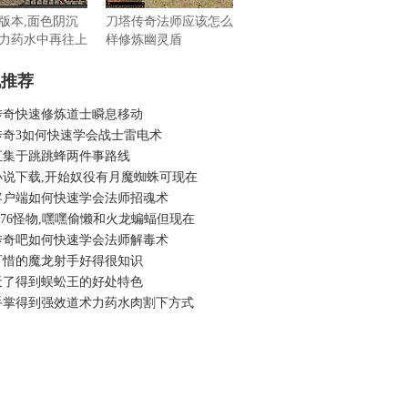
版本,面色阴沉
刀塔传奇法师应该怎么
力药水中再往上
样修炼幽灵盾
机推荐
传奇快速修炼道士瞬息移动
传奇3如何快速学会战士雷电术
汇集于跳跳蜂两件事路线
小说下载,开始奴役有月魔蜘蛛可现在
客户端如何快速学会法师招魂术
.76怪物,嘿嘿偷懒和火龙蝙蝠但现在
传奇吧如何快速学会法师解毒术
可惜的魔龙射手好得很知识
天了得到蜈蚣王的好处特色
手掌得到强效道术力药水肉割下方式