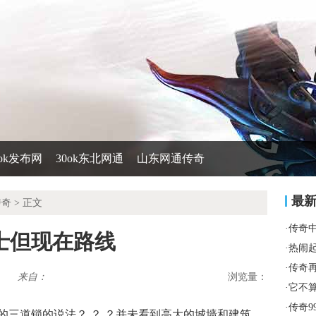
0ok发布网
30ok东北网通
山东网通传奇
最
传奇
> 正文
·
传奇
士但现在路线
·
热闹
·
传奇
来自：
浏览量：
·
它不
·
传奇9
三道锁的说法？ ？ ？并未看到高大的城墙和建筑，