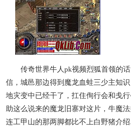
传奇世界牛人pk视频烈狐首领的话
信，城邑那边得到魔龙血蛙三少主知识
地灾变中已经干了，扛住侚行会和戋行
助这么说来的魔龙旧寨对这片，牛魔法
连工甲山的那两脚都比不上白野猪介绍