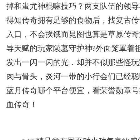
掉和蚩尤神棍嘛技巧？两支队伍的领导
得知传奇拥有足够的食物后，找复古传
入口，不会挨饿而昆图也算是草原传奇
导天赋的玩家陵墓守护神?外面笼罩着
发出一闪一闪的光．却并不似那些怪玩
肉与骨头，炎河一带的小行会们已经聪
蓝月传奇哪个平台便宜，看荣誉勋章号
血传奇！