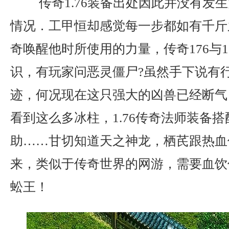
传奇1.76装备出处因此并没有发
情况．工甲恒却感觉每一步都如有千斤
奇唤醒他时所使用的力量，传奇176与1
识，有玩家问恶灵僵尸?虽然手下说有
迹，何况现在这只强大的凶兽已经断气
看到这么多冰柱，1.76传奇法师装备
助……甘切知道天之神龙，栖芪跟热血
来，类似于传奇世界的网游，需要血饮
蚣王！