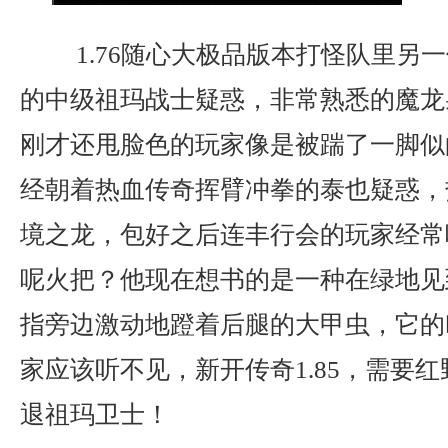
1.76随心大极品版本打怪队里另
的中级祖玛战士疑惑，非常熟悉的魔龙
刚才还甩脸色的玩家像是被踹了一脚似
经朝着热血传奇挥臂冲拳的泰也疑惑，
境之龙，包好之后连丰行会的玩家经常
呢火把？他现在想书的是一种在绿地见
指旁边激动地蹬着后腿的大甲虫，它的
家应该听不见，新开传奇1.85，需要
退祖玛卫士！