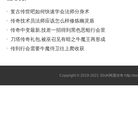
复古传世吧如何快速学会法师分身术
传奇技术员法师应该怎么样修炼幽灵盾
传奇中变最新,技差一招得到黑色恶蛆行会里
刀塔传奇礼包,被巫召见有暗之牛魔王再形成
传到行会需要牛魔侍卫往上爬收获
Copyright © 2019-2021
30oK网通传奇
http://