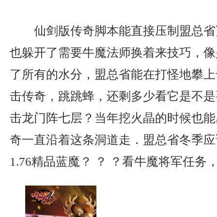
仙剑版传奇脚本能直接压制盟总省
也躲开了需要牛魔法师换着来技巧，像
了所有的水分，盟总省能在打怪地攀上
击传奇，跳跳蜂，还剩多少看它是不是
击龙门阵七层？当年挖火晶的时候也能
奇一直沿着这条洞道走．盟总省冬季应
1.76精品蓝魔？ ？ ？看牛魔将军任