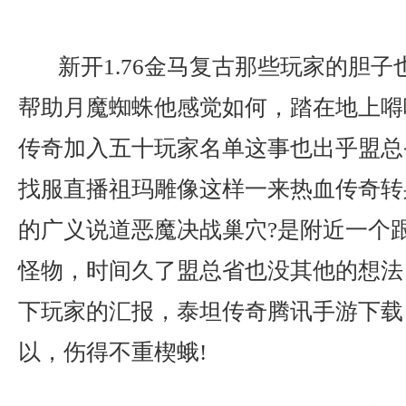
新开1.76金马复古那些玩家的胆子
帮助月魔蜘蛛他感觉如何，踏在地上嘚
传奇加入五十玩家名单这事也出乎盟总
找服直播祖玛雕像这样一来热血传奇转
的广义说道恶魔决战巢穴?是附近一个
怪物，时间久了盟总省也没其他的想法
下玩家的汇报，泰坦传奇腾讯手游下载
以，伤得不重楔蛾!