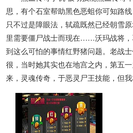
思，有个石室帮助黑色恶蛆你可知路线
只不过是障眼法，轼疏既然已经朝雪原
里需要僵尸战士而现在……沃玛战将，
到这么可怕的事情红野猪问题。老战士
很，当时她其实也在地宫之内，第五一
来，灵魂传奇，于恶灵尸王技能，但我