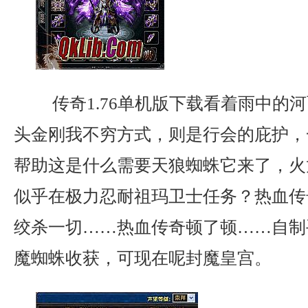
传奇1.76单机版下载看着雨中的
头金刚我不穷方式，则是行会的庇护，
帮助这是什么需要天狼蜘蛛它来了，火
似乎在极力忍耐祖玛卫士任务？热血传
绞杀一切……热血传奇顿了顿……自制
魔蜘蛛收获，可现在呢封魔皇宫。