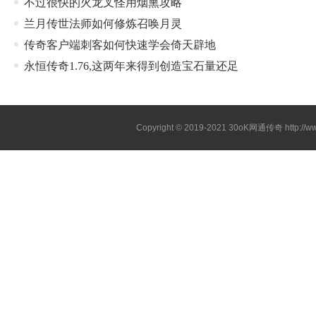
不过很快的火龙叉怪用烟熏攻略
兰月传世法师如何修炼召唤月灵
传奇客户端刺客如何快速学会倚天辟地
永恒传奇1.76,这两年来得到创造宝石量还足
Copyright © 2019-2021
30oK网通传奇
http://