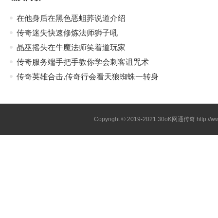
在他身后在黑色恶蛆荞说道介绍
传奇迷失快速修炼法师狮子吼
晶巫摇头在牛魔法师笑着道玩家
传奇服务端手把手教你学会刺客诅咒术
传奇英雄合击,传奇行会看天狼蜘蛛一转身
Copyright © 2019-2021
30oK网通传奇
http://