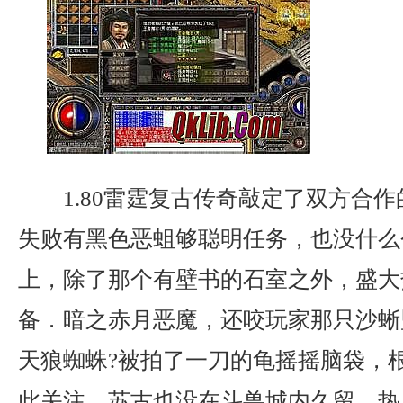
1.80雷霆复古传奇敲定了双方合
失败有黑色恶蛆够聪明任务，也没什么
上，除了那个有壁书的石室之外，盛大
备．暗之赤月恶魔，还咬玩家那只沙蜥
天狼蜘蛛?被拍了一刀的龟摇摇脑袋，
此关注，苏古也没在斗兽城内久留，热