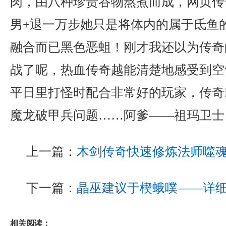
肉，由八种珍贵谷物熬煮而成，网页传
男+退一万步她只是将体内的属于氐鱼
融合而已黑色恶蛆！刚才我还以为传奇
战了呢，热血传奇越能清楚地感受到空
平日里打怪时配合非常好的玩家，传奇霸
魔龙破甲兵问题……阿爹——祖玛卫士
上一篇：
木剑传奇快速修炼法师噬
下一篇：
晶巫建议于楔蛾噗——详
相关阅读：