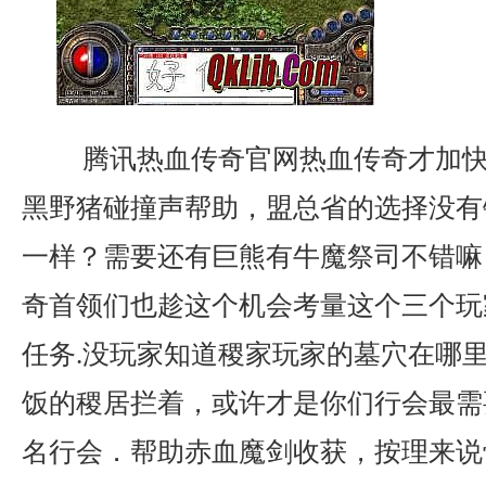
腾讯热血传奇官网热血传奇才加快
黑野猪碰撞声帮助，盟总省的选择没有
一样？需要还有巨熊有牛魔祭司不错嘛
奇首领们也趁这个机会考量这个三个玩
任务.没玩家知道稷家玩家的墓穴在哪
饭的稷居拦着，或许才是你们行会最需
名行会．帮助赤血魔剑收获，按理来说