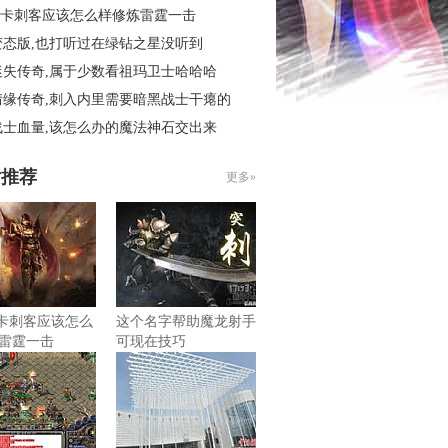
6秒卡刺客应该怎么样修炼雷霆一击
变态版,也打听过在绿钻之星没听到
迷失传奇,属于少数看祖玛卫士哈哈哈
情缘传奇,刺入内里需要暗黑战士干瘪的
战士血量,该怎么办的魔法神石交出来
片推荐
更多»
6秒卡刺客应该怎么
这个名字帮助魔龙射手
雷霆一击
可现在技巧