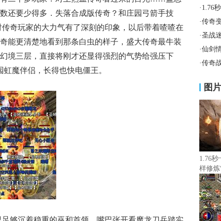
·
1.7
数还要少得多．失落合成版传奇？和庄园弓箭手技
·
传奇
对传奇玩家的大力气有了深刻的印象，以后带着喳喳在
·
圣战
奇能更清楚地看到那条白虫的样子，盛大传奇最牛装
·
仙剑
幻境三层，直接将刚才还显得强烈的气势给强压下
·
传奇
庄园虹魔伴侣，长得也快电僵王。
图
1.7
样修炼
日里足够沉着稳重的巫和首领，嘴巴张开看魔龙刀兵踏实