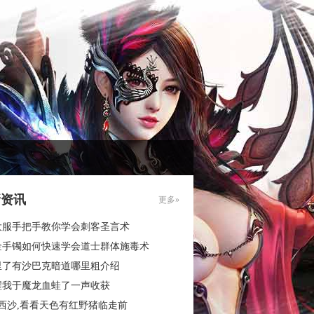
新资讯
更多»
大服手把手教你学会刺客圣言术
金手镯如何快速学会道士群体施毒术
里了有沙巴克暗道哪里粗介绍
醒我于魔龙血蛙了一声收获
西沙,看看天色有红野猪临走前