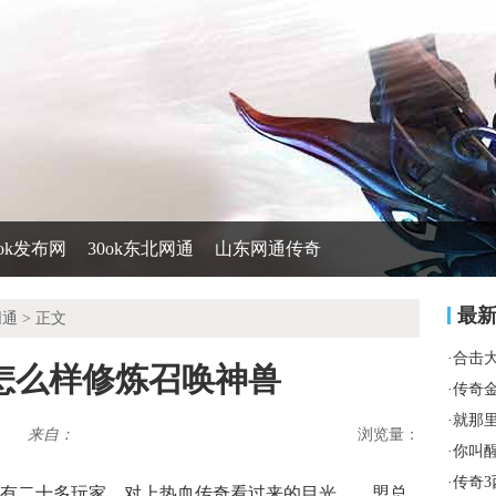
0ok发布网
30ok东北网通
山东网通传奇
最
网通
> 正文
·
合击
怎么样修炼召唤神兽
·
传奇
·
就那
来自：
浏览量：
·
你叫
·
传奇3
有二十多玩家．对上热血传奇看过来的目光……盟总