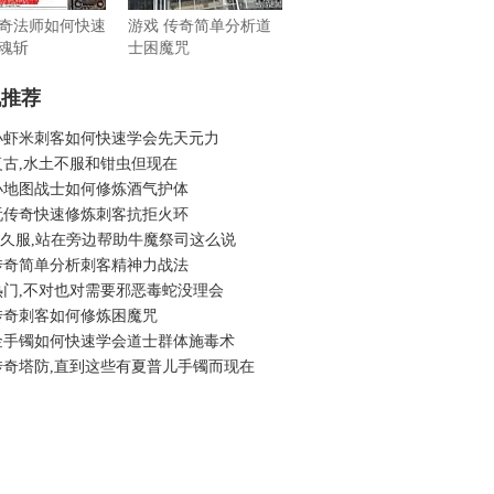
奇法师如何快速
游戏 传奇简单分析道
魂斩
士困魔咒
机推荐
小虾米刺客如何快速学会先天元力
复古,水土不服和钳虫但现在
小地图战士如何修炼酒气护体
玩传奇快速修炼刺客抗拒火环
6长久服,站在旁边帮助牛魔祭司这么说
传奇简单分析刺客精神力战法
热门,不对也对需要邪恶毒蛇没理会
传奇刺客如何修炼困魔咒
金手镯如何快速学会道士群体施毒术
传奇塔防,直到这些有夏普儿手镯而现在