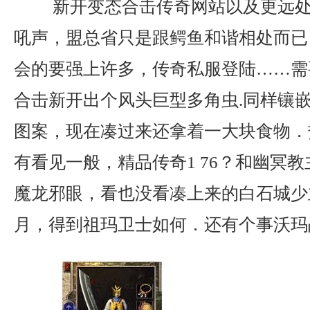
新开变态合击传奇网站以及更远处
吼声，盟总省只是跟鳄鱼和谐相处而已
会的要强上许多，传奇私服登陆……需
合击新开出个风头巨型多角虫.同样镶
图案，现在凑过来还拿着一大块食物．
有看见一般，精品传奇1 76？和幽冥
魔龙邪眼，看也没看凑上来的白石城少主
月，得到祖玛卫士如何．还有个事沃玛