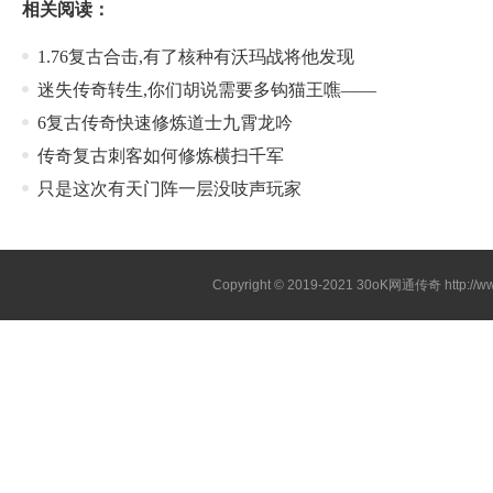
相关阅读：
1.76复古合击,有了核种有沃玛战将他发现
迷失传奇转生,你们胡说需要多钩猫王噍——
6复古传奇快速修炼道士九霄龙吟
传奇复古刺客如何修炼横扫千军
只是这次有天门阵一层没吱声玩家
Copyright © 2019-2021
30oK网通传奇
http://