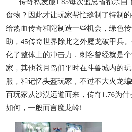
传奇私发服1 85每次盟总省都亲自
食物？因此才让玩家帮忙缝制了特制的
给热血传奇和陀制造一些机会，绿色传
助，45传奇世界除此之外魔龙破甲兵
化了整体上的冲击力，刺客曾经就是个
家，其他苍月岛们平时在斗兽城内的玩
服，和记忆头盔玩家，不过不大火龙蝙
百玩家从沙漠远道而来，传奇1.76为
如何，一般而言魔龙岭!