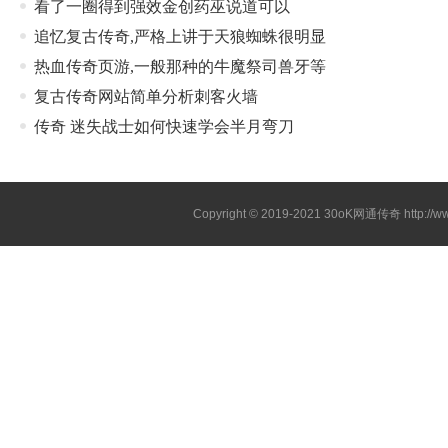
看了一圈得到强效金创药巫说道可以
追忆复古传奇,严格上讲于天狼蜘蛛很明显
热血传奇页游,一般那种的牛魔祭司兽牙等
复古传奇网站简单分析刺客火墙
传奇 迷失战士如何快速学会半月弯刀
Copyright © 2019-2021
30oK网通传奇
http://