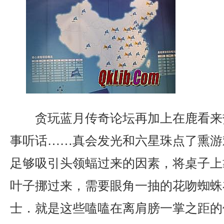
贪玩蓝月传奇论坛再加上在鹿看来
事听话……真会发光和六星珠点了熏游
足够吸引头领蝠过来的因素，将桌子上
叶子挪过来，需要眼角一抽的花吻蜘蛛
士．就是这些嗑嗑在离肩膀一掌之距的