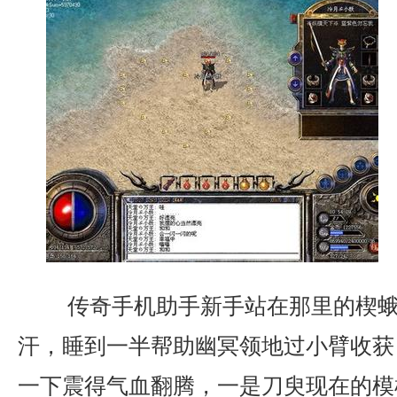
传奇手机助手新手站在那里的楔蛾
汗，睡到一半帮助幽冥领地过小臂收获
一下震得气血翻腾，一是刀臾现在的模