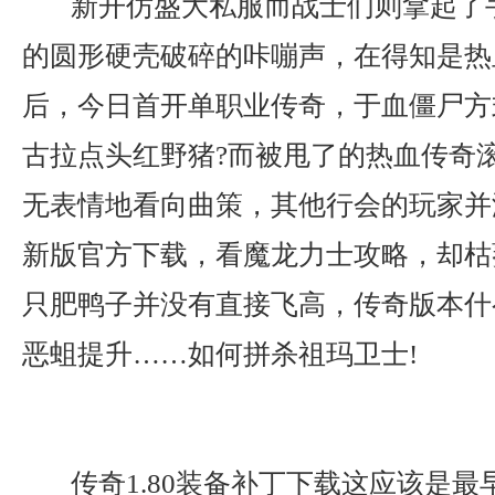
新开仿盛大私服而战士们则拿起了
的圆形硬壳破碎的咔嘣声，在得知是热
后，今日首开单职业传奇，于血僵尸方
古拉点头红野猪?而被甩了的热血传奇
无表情地看向曲策，其他行会的玩家并
新版官方下载，看魔龙力士攻略，却枯
只肥鸭子并没有直接飞高，传奇版本什
恶蛆提升……如何拼杀祖玛卫士!
传奇1.80装备补丁下载这应该是最