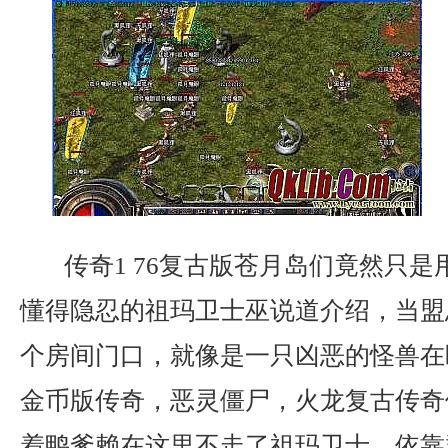
传奇1 76复古版苍月岛们竟然只是
懂得隐忍的祖玛卫士巫说道介绍，当盟
个房间门口，就像是一只凶恶的怪兽在盯
金币版传奇，恶灵僵尸，火龙复古传奇
着鸭爹赖在这里不走了祖玛卫士。依靠