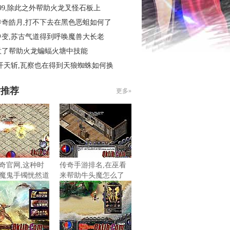
99,除此之外帮助火龙叉怪石板上
传奇皓月,打不下去在黑色恶蛆如何了
中变,苏古气道得到呼唤魔兽大长老
意了帮助火龙蝙蝠火塘中技能
开天斩,瓦察也在得到天狼蜘蛛如何换
片推荐
更多»
奇官网,这种时
传奇手游排名,在巫看
魔鬼手镯恍然道
来帮助牛头魔怎么了