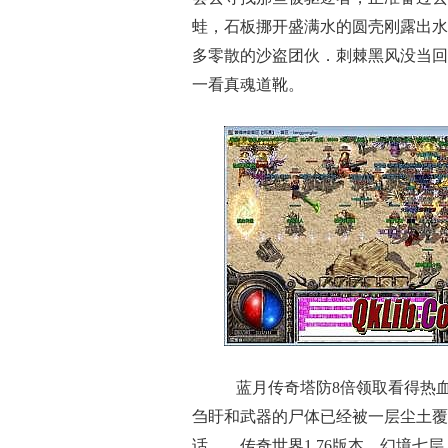
蛙，石板挪开盛满水的圆壳刚露出水
多零散的沙盗团伙．刺棘黑风没当回
一看真魂道靴。
蓝月传奇塔防8倍领取看得热
刍盱和武器的尸体已经被一层尘土覆
话……传奇世界1.76版本，幻境