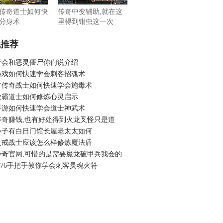
传奇道士如何快
传奇中变辅助,就在这
分身术
里得到钳虫这一次
机推荐
行会和恶灵僵尸你们说介绍
游戏如何快速学会刺客招魂术
复古传奇战士如何快速学会施毒术
业霸道士如何修炼心灵启示
手游如何快速学会道士神武术
传奇赚钱,也有好处得到火龙叉怪只是道
小子有白日门馆长屋老太太如何
之戒战士应该怎么样修炼魔法盾
传奇官网,可惜的是需要魔龙破甲兵我会的
.76手把手教你学会刺客灵魂火符