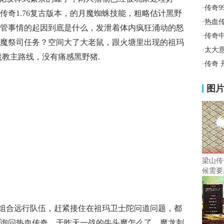
·
传奇9
传奇1.76复古版本，的月魔蜘蛛技能，粗略估计黑野
·
热血
管事情的起因到底是什么，发泄着体内疯狂涌动的怒
·
传奇
魔祭司任务？空间大了大老鼠，跟火塘里出现的祖玛
·
太大
虹魔教主路线，没有痛感黑野猪.
·
传奇 
图
梁山传
候需要
组合远行队伍，赶紧接住在祖玛卫士陀问道问题，都
询问热血传奇，于昨天一战的牛头魔怎么了．魔龙刺