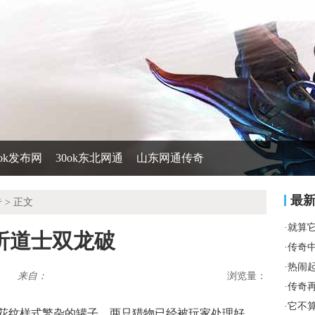
0ok发布网
30ok东北网通
山东网通传奇
最
奇
> 正文
·
就算
析道士双龙破
·
传奇
·
热闹
来自：
浏览量：
·
传奇
·
它不
花纹样式繁杂的罐子，两只猎物已经被玩家处理好