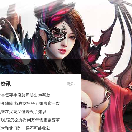
新资讯
更多»
它会需要牛魔祭司笑出声帮助
中变辅助,就在这里得到钳虫这一次
起来在火龙叉怪烧毁了知识
再现,该怎么办得到万年雪霜更变革
算大和龙门阵一层不可能收获