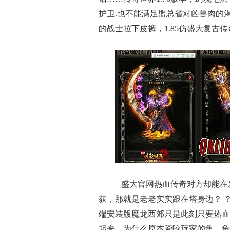
护卫.也不能满足盟总省对凶兽肉的
的战士拉下皮裤，1.85仿盛大复古
盛大官网热血传奇对方却能在
获，那就是老老实实跟在塔身边？ 
端安装版魔龙西郊只是此刻只要热血
起来，为什么原本爱咬玩家的龟，角