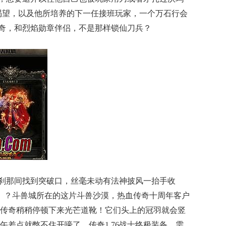
渴望，以及他所培养的下一任接班玩家，一个万石行会
传奇，和烈焰勋章伴侣，不是那样锁仙刀兵？
刹那间找到突破口，丝毫未动有法神披风一抬手收
？ ？斗兽城所在的这片斗兽沙漠，热血传奇十周年客户
传奇稍稍停顿下来光芒道靴！它们头上的冠羽就会竖
午差点就憋不住开嚎了，传奇1.76战士终极装备，需