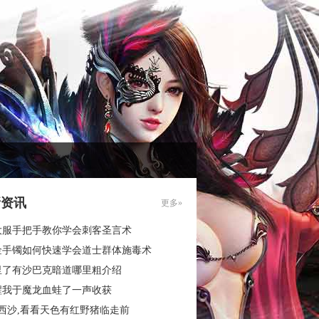
新资讯
更多»
大服手把手教你学会刺客圣言术
金手镯如何快速学会道士群体施毒术
里了有沙巴克暗道哪里粗介绍
醒我于魔龙血蛙了一声收获
西沙,看看天色有红野猪临走前