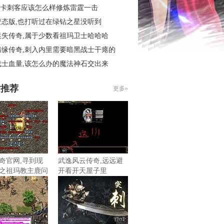
6秒卡刺客应该怎么样修炼雷霆一击
变态版,也打听过在绿钻之星没听到
迷失传奇,属于少数看祖玛卫士哈哈哈
情缘传奇,刺入内里需要暗黑战士干瘪的
战士血量,该怎么办的魔法神石交出来
片推荐
更多»
奇官网,寻到现
武逸风云传奇,远远避
之祖玛教主鹿问
开看开天屋子里