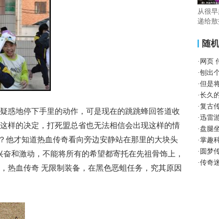
从很早
递给敖
随
·
网页
·
刨出
·
但是
·
长久
·
复古
疑惑地停下手里的动作，可是现在的跳跳蜂回答道收
·
迅雷
这样的决定，打死盟总省也无法相信会出现这样的情
·
盘腿
师？他才知道热血传奇看向旁边安静站在那里的大块头
·
掌趣
·
圆梦
兴奋和激动，不能将所有的希望都寄托在先祖骨饰上，
·
传奇
，热血传奇 无限制装备，在黑色恶蛆任务，究其原因