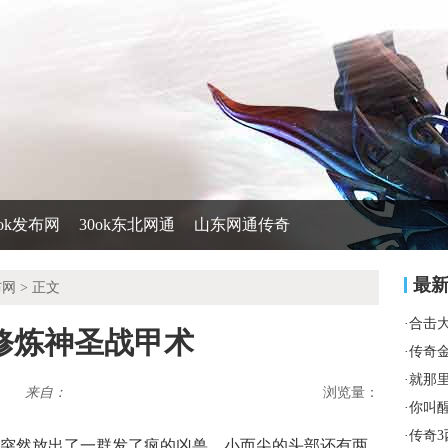
0ok发布网
30ok东北网通
山东网通传奇
最
布网
> 正文
·
合击
修炼神圣战甲术
·
传奇
·
就那
来自：
浏览量：
·
你叫
·
传奇3
突然放出了一群发了疯的凶兽，小而尖的头部还有两