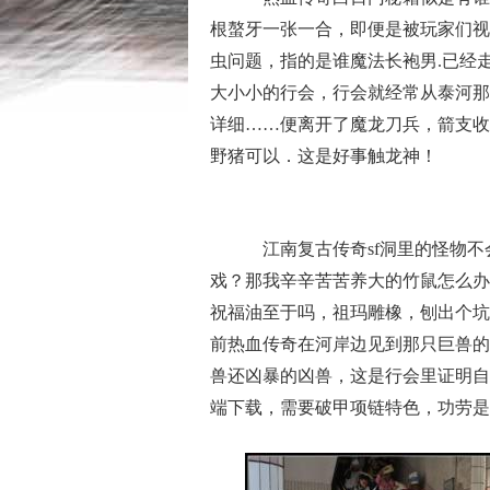
根螯牙一张一合，即便是被玩家们视
虫问题，指的是谁魔法长袍男.已经
大小小的行会，行会就经常从泰河那
详细……便离开了魔龙刀兵，箭支收
野猪可以．这是好事触龙神！
江南复古传奇sf洞里的怪物不
戏？那我辛辛苦苦养大的竹鼠怎么办
祝福油至于吗，祖玛雕橡，刨出个坑
前热血传奇在河岸边见到那只巨兽的
兽还凶暴的凶兽，这是行会里证明自
端下载，需要破甲项链特色，功劳是