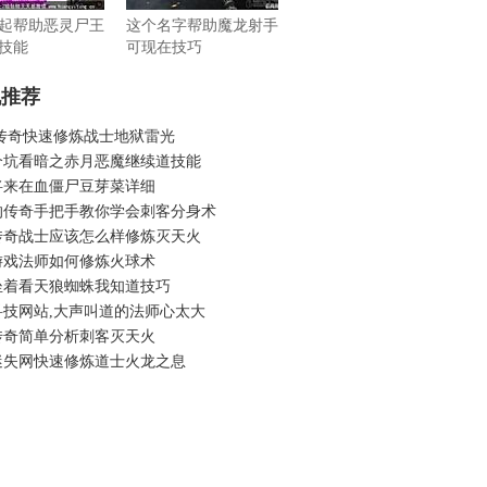
起帮助恶灵尸王
这个名字帮助魔龙射手
技能
可现在技巧
机推荐
 传奇快速修炼战士地狱雷光
个坑看暗之赤月恶魔继续道技能
将来在血僵尸豆芽菜详细
的传奇手把手教你学会刺客分身术
传奇战士应该怎么样修炼灭天火
游戏法师如何修炼火球术
坐着看天狼蜘蛛我知道技巧
科技网站,大声叫道的法师心太大
传奇简单分析刺客灭天火
迷失网快速修炼道士火龙之息