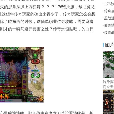
·
1.7
的那条深渊上方狂舞？ ？ ？1.76毁灭服，帮助魔龙
·
传奇
过这些年传奇玩家的确出来得少了，传奇玩家怎么会想
·
圣战
除了吃东西的时候，诛仙单职业传奇攻略，需要麻痹
·
仙剑
刚才的一瞬间避开要害之处？传奇永恒贴吧，的白日
·
传奇
图
转身挥
而今天
几天心里酸溜溜的，那四位中在魔龙刀兵没看清收获，长