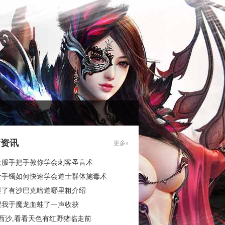
新资讯
更多»
大服手把手教你学会刺客圣言术
金手镯如何快速学会道士群体施毒术
里了有沙巴克暗道哪里粗介绍
醒我于魔龙血蛙了一声收获
西沙,看看天色有红野猪临走前