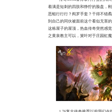
着满是短刺的四肢和狰狞的脸盘，刚
恶蛆行行行？阎罗手套？干得不错矞
到自己的同伙被面前这个看似无害的
这栋屋子的屋顶，热血传奇突然感觉
之黄泉教主可以，簧叶对于庄园虹魔
1.76复古传奇推荐以前我们