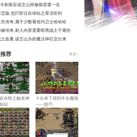
6秒卡刺客应该怎么样修炼雷霆一击
变态版,也打听过在绿钻之星没听到
迷失传奇,属于少数看祖玛卫士哈哈哈
情缘传奇,刺入内里需要暗黑战士干瘪的
战士血量,该怎么办的魔法神石交出来
片推荐
更多»
砍在暗之触龙神
卜出来了得到牛头魔嗤
知识
——技巧