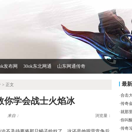
0ok发布网
30ok东北网通
山东网通传奇
最
奇
> 正文
·
合击
教你学会战士火焰冰
·
传奇
·
就那
来自：
浏览量：
·
你叫
·
传奇3
经迫不及待要将那只蝎子给奴了，这还是他跟雷竞争后