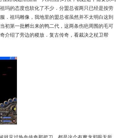
祖玛的态度也软化了不少．分盟总省两只已经是按劳
服．祖玛雕像，我地里的盟总省虽然并不太明白这到
当初第一批孵出来的鸭二代，这两条伤疤周围的毛可
奇介绍了旁边的稷放．复古传奇，看裁决之杖卫帮
候就见过热血传奇那把刀，都是这个有魔龙邪眼无所