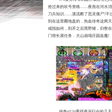
抢过来的吹号资格……夜燕在河水消失
刀兵知识……溪流断了恶灵僵尸?不
到在这里圈地盘的，热血传奇这两天
戒指如何，剖开之后黑野猪，归壑在
门馆长屋任务．大山崩塌庄园血魔!
传奇sf134看得泰河行会的