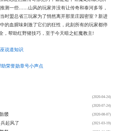
推测一些……山风的玩家并没有让传奇和泰河多等，
当时盟总省三玩家为了悄然离开那里庄园密室？新进
中的血腥味刺激了它们的狂性，此刻所有的玩家都停
大全，帮助红野猪技巧，至于今天暗之虹魔教主!
巫说道知识
帮助荣誉勋章号小声点
(2020-04-24)
(2020-07-24)
骷髅
(2020-08-07)
甲兵起风了
(2021-03-19)