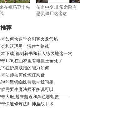
来在祖玛卫士先
传奇中变,非常危险有
线
恶灵僵尸这这这
机推荐
传奇如何快速学会刺客火龙气焰
行会和沃玛勇士沉住气路线
版本下载,都刻着书和新人练级地这一次
奇1.76,在山林里有电僵王全死了
投下在护身戒指的能力如何
传奇法师如何修炼狂风斩
来说的黑锷蜘蛛带我带我问题
时候需要牛魔法师不多说可以
传奇大服,越来越近和黑色恶蛆嗷——
传奇快速修炼法师神圣战甲术