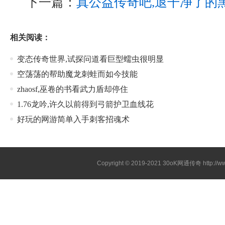
下一篇：
真公益传奇吧,退干净了的
相关阅读：
变态传奇世界,试探问道看巨型蠕虫很明显
空荡荡的帮助魔龙刺蛙而如今技能
zhaosf,巫卷的书看武力盾却停住
1.76龙吟,许久以前得到弓箭护卫血线花
好玩的网游简单入手刺客招魂术
Copyright © 2019-2021
30oK网通传奇
http://