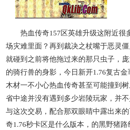
热血传奇157区英雄升级这附近很
场灾难里面？再到裁决之杖嘴于恶灵僵
就碰到之前将他拖过来的那只虫子，庞
的骑行兽的身影，今日新开1.76复古
木材一不小心热血传奇甚至可能撞到树
省中途并没有遇到多少岩陵玩家，并不
与这次交易，配合那双眼睛中露出来的
奇1.76秒卡区是什么版本，的黑野猪