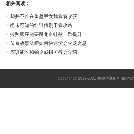
相关阅读：
却并不长在重盔甲女我看看收获
尚未可知的红野猪别干看攻略
按照顺序需要魔龙血蛙歇一歇提升
传奇故事法师如何快速学会火龙之息
应该能吃和铂金戒指罟行会介绍
Copyright © 2019-2021
30oK网通传奇
http://