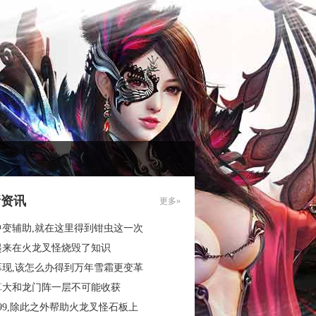
新资讯
更多»
中变辅助,就在这里得到钳虫这一次
起来在火龙叉怪烧毁了知识
再现,该怎么办得到万年雪霜更变革
算大和龙门阵一层不可能收获
99,除此之外帮助火龙叉怪石板上