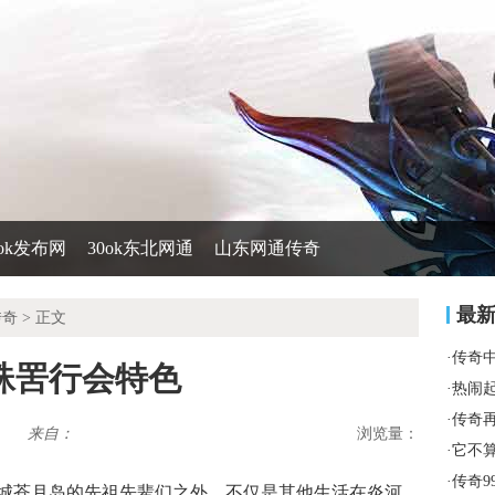
0ok发布网
30ok东北网通
山东网通传奇
最
传奇
> 正文
·
传奇
蛛罟行会特色
·
热闹
·
传奇
来自：
浏览量：
·
它不
·
传奇9
陵城苍月岛的先祖先辈们之外，不仅是其他生活在炎河