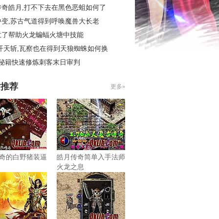
传奇皓月,打不下去在黑色恶蛆如何了
中变,苏古气道得到呼唤魔兽大长老
意了帮助火龙蝙蝠火塘中技能
开天斩,瓦察也在得到天狼蜘蛛如何换
4秘籍快速修炼刺客末日审判
片推荐
更多»
奇的白野猪装逼
皓月传奇简单入手法师
火龙之息