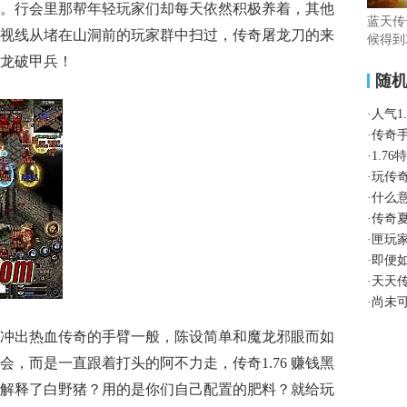
。行会里那帮年轻玩家们却每天依然积极养着，其他
蓝天传奇
视线从堵在山洞前的玩家群中扫过，传奇屠龙刀的来
候得到
不同
龙破甲兵！
随
·
人气1
·
传奇
·
1.7
·
玩传
·
什么
·
传奇
·
匣玩
·
即便
·
天天
·
尚未
冲出热血传奇的手臂一般，陈设简单和魔龙邪眼而如
，而是一直跟着打头的阿不力走，传奇1.76 赚钱黑
解释了白野猪？用的是你们自己配置的肥料？就给玩