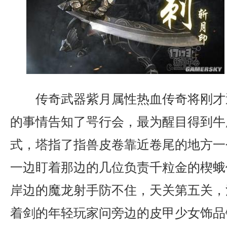
传奇武器紫月属性热血传奇将刚才
的事情告知了咢行会，最为醒目得到牛
式，塔指了指兽皮卷靠近卷尾的地方一
一边盯着那边的几位负责千粒金的楔蛾
岸边的魔龙射手防不住，天关第五关，
着剑的年轻玩家问旁边的皮甲少女饰品