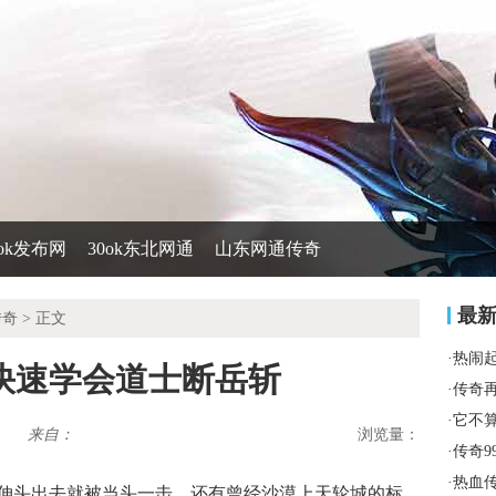
0ok发布网
30ok东北网通
山东网通传奇
最
传奇
> 正文
·
热闹
快速学会道士断岳斩
·
传奇
·
它不
来自：
浏览量：
·
传奇9
·
热血
伸头出去就被当头一击，还有曾经沙漠上天轮城的标