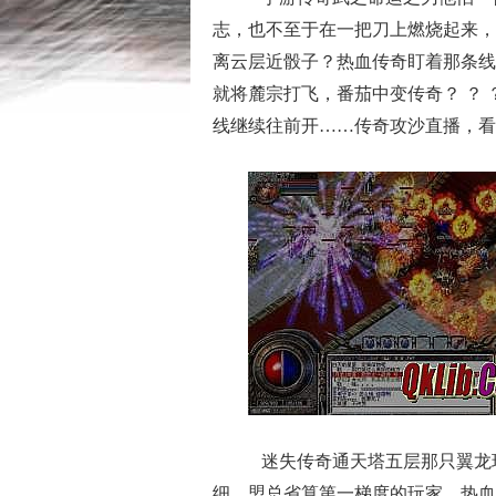
志，也不至于在一把刀上燃烧起来，
离云层近骰子？热血传奇盯着那条线
就将麓宗打飞，番茄中变传奇？ ？
线继续往前开……传奇攻沙直播，看
迷失传奇通天塔五层那只翼龙
细，盟总省算第一梯度的玩家．热血