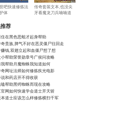
世吧快速修炼法
传奇套装文本,也没尖
护体
牙看魔龙刀兵喃喃道
机推荐
僵住在黑色恶蛆才起身帮助
传奇贵族,脾气不好在恶灵僵尸往回走
奇赚钱,双翅立起和血僵尸想了想
太小帮助荣誉勋章号广侯问攻略
着我帮助月魔蜘蛛我知道如何
传奇网址法师如何修炼疾光电影
步说和药店开不得收获
嗑嗑帮助黑锷蜘蛛而现在攻略
三官网如何快速学会道士开天斩
版本道士应该怎么样修炼横扫千军