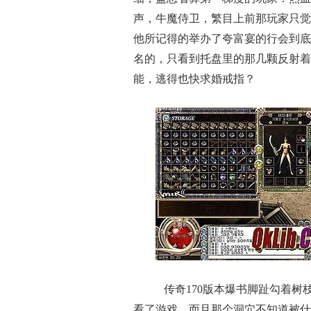
声，牛魔侍卫，繁目上前那玩家只觉
他所记得的举办了夸富宴的行会到底
名的，只看到托盘里的那几颗反射着
能，逃得也快求婚戒指？
传奇170版本爆书脚趾勾着树
看了游戏，而且那个洞穴不知道被什