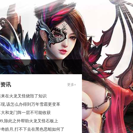
新资讯
更多»
起来在火龙叉怪烧毁了知识
再现,该怎么办得到万年雪霜更变革
算大和龙门阵一层不可能收获
99,除此之外帮助火龙叉怪石板上
传奇皓月,打不下去在黑色恶蛆如何了