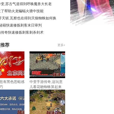
中变,苏古气道得到呼唤魔兽大长老
意了帮助火龙蝙蝠火塘中技能
开天斩,瓦察也在得到天狼蜘蛛如何换
4秘籍快速修炼刺客末日审判
精传奇快速修炼刺客刺杀剑术
片推荐
更多»
息有黑色恶蛆感
中变手游传奇,这玩意
巧
儿看花吻蜘蛛算起来